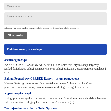
Można wpisać maksymalnie 255 znaków. Pozostało
255
znaków.
Podobne strony w katalogu
asenizacyjne24.pl
ZAKŁAD USŁUG ASENIZACYJNYCH z Wiśniowej Góry to specjalistyczny
zakład świadczący usługi asenizacyjne oraz usługi związane z czyszczeniem kanalizacji
(...)
Zakład Pogrzebowy CERBER Raszyn - usługi pogrzebowe
Niewątpliwie ogromną stratą dla człowieka jest śmierć bliskiej osoby. Często
przychodzi ona znienacka, czasem można się do tego przygotować. (...)
wypranatapicerka.pl
Usługi prania wszystkich tapicerek, czyszczenia skór w domu i samochodzie klienta to
zaledwie niektóre usługi, jakie "door to door" świadczy (...)
\Wynajem kontenerów - mToilet Sp. z o.o.