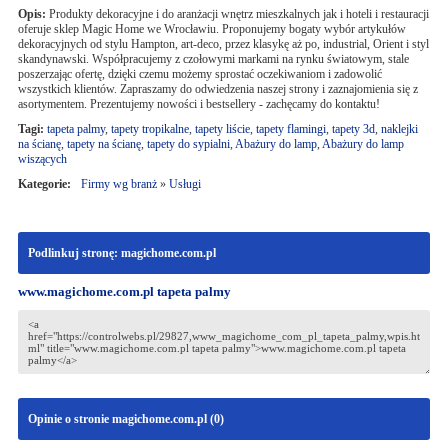
Opis:
Produkty dekoracyjne i do aranżacji wnętrz mieszkalnych jak i hoteli i restauracji
oferuje sklep Magic Home we Wrocławiu. Proponujemy bogaty wybór artykułów
dekoracyjnych od stylu Hampton, art-deco, przez klasykę aż po, industrial, Orient i styl
skandynawski. Współpracujemy z czołowymi markami na rynku światowym, stale
poszerzając ofertę, dzięki czemu możemy sprostać oczekiwaniom i zadowolić
wszystkich klientów. Zapraszamy do odwiedzenia naszej strony i zaznajomienia się z
asortymentem. Prezentujemy nowości i bestsellery - zachęcamy do kontaktu!
Tagi:
tapeta palmy
,
tapety tropikalne
,
tapety liście
,
tapety flamingi
,
tapety 3d
,
naklejki
na ścianę
,
tapety na ścianę
,
tapety do sypialni
,
Abażury do lamp
,
Abażury do lamp
wiszących
Kategorie:
Firmy wg branż
»
Usługi
Podlinkuj stronę: magichome.com.pl
www.magichome.com.pl tapeta palmy
Opinie o stronie magichome.com.pl (
0
)