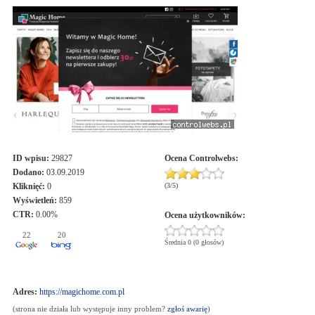
ID wpisu:
29827
Ocena
Controlwebs
:
Dodano:
03.09.2019
Kliknięć:
0
(
3
/
5
)
Wyświetleń:
859
CTR:
0.00%
Ocena użytkowników:
22
20
Średnia 0 (0 głosów)
Adres:
https://magichome.com.pl
(strona nie działa lub występuje inny problem?
zgłoś awarię
)