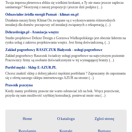
Twoja impreza plenerowa zbliża się wielkimi krokami, a Ty nie masz jeszcze zaplecza
sanitarnego? Skorzystaj z naszej propozycji i jeszcze dziś podpisz (...)
Odnawialne źródła energii Poznań - klimat-on.pl
Działania naszej firmy Klimat On związane są z wykonywaniem różnorodnych
instalacji dla domów począwszy od instalacji związanych z rekuperacją, (...)
Deluxedesign.pl - Aranżacja wnętrz
Studio projektowe Deluxe Design z Gorzowa Wielkopolskiego jest obecnie liderem na
rynku usług z zakresu projektowania wnętrz. Jest firmą doświadczoną, (...)
Zakład pogrzebowy RASZCZUK Białystok - usługi pogrzebowe
Zakład pogrzebowy Raszczuk świadczy usługi pogrzebowe na najwyższym poziomie.
Pracownicy firmy są osobami doświadczonymi w tej wymagającej branży (...)
Portfel męski - Sklep E-AZUR.PL
Chcesz znaleźć sklep z dobrej jakości męskimi portfelami ? Zapraszamy do zapoznania
się z ofertą naszego sklepu internetowego AZUR na stronie (...)
Prawnik pszczyna
Kiedy mamy problemy prawne nie warto odstawiać ich na bok. Wręcz przeciwnie,
przyda się nam możliwość szybkiej konsultacji, ponieważ może ona (...)
Home
O katalogu
Zgłoś stronę
Regulamin
Kontakt
Buttony