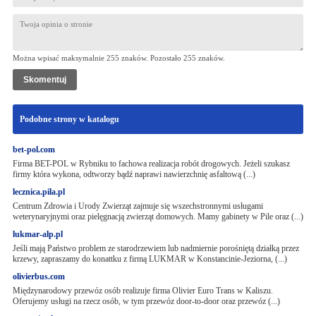
Można wpisać maksymalnie 255 znaków. Pozostało
255
znaków.
Podobne strony w katalogu
bet-pol.com
Firma BET-POL w Rybniku to fachowa realizacja robót drogowych. Jeżeli szukasz
firmy która wykona, odtworzy bądź naprawi nawierzchnię asfaltową (...)
lecznica.pila.pl
Centrum Zdrowia i Urody Zwierząt zajmuje się wszechstronnymi usługami
weterynaryjnymi oraz pielęgnacją zwierząt domowych. Mamy gabinety w Pile oraz (...)
lukmar-alp.pl
Jeśli mają Państwo problem ze starodrzewiem lub nadmiernie porośniętą działką przez
krzewy, zapraszamy do konattku z firmą LUKMAR w Konstancinie-Jeziorna, (...)
olivierbus.com
Międzynarodowy przewóz osób realizuje firma Olivier Euro Trans w Kaliszu.
Oferujemy usługi na rzecz osób, w tym przewóz door-to-door oraz przewóz (...)