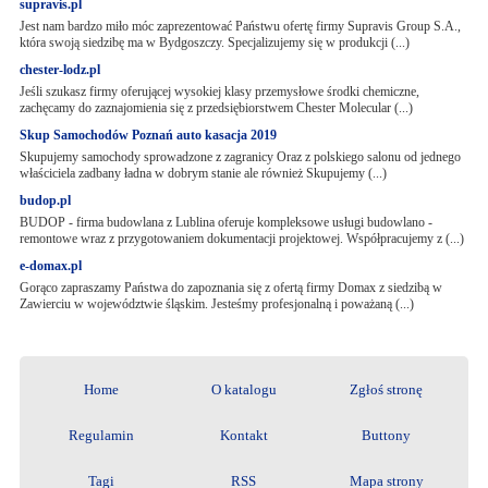
supravis.pl
Jest nam bardzo miło móc zaprezentować Państwu ofertę firmy Supravis Group S.A.,
która swoją siedzibę ma w Bydgoszczy. Specjalizujemy się w produkcji (...)
chester-lodz.pl
Jeśli szukasz firmy oferującej wysokiej klasy przemysłowe środki chemiczne,
zachęcamy do zaznajomienia się z przedsiębiorstwem Chester Molecular (...)
Skup Samochodów Poznań auto kasacja 2019
Skupujemy samochody sprowadzone z zagranicy Oraz z polskiego salonu od jednego
właściciela zadbany ładna w dobrym stanie ale również Skupujemy (...)
budop.pl
BUDOP - firma budowlana z Lublina oferuje kompleksowe usługi budowlano -
remontowe wraz z przygotowaniem dokumentacji projektowej. Współpracujemy z (...)
e-domax.pl
Gorąco zapraszamy Państwa do zapoznania się z ofertą firmy Domax z siedzibą w
Zawierciu w województwie śląskim. Jesteśmy profesjonalną i poważaną (...)
Home
O katalogu
Zgłoś stronę
Regulamin
Kontakt
Buttony
Tagi
RSS
Mapa strony