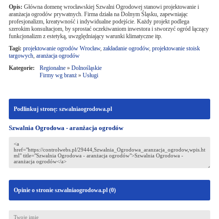
Opis:
Główna domenę wrocławskiej Szwalni Ogrodowej stanowi projektowanie i
aranżacja ogrodów prywatnych. Firma działa na Dolnym Śląsku, zapewniając
profesjonalizm, kreatywność i indywidualne podejście. Każdy projekt podlega
szerokim konsultacjom, by sprostać oczekiwaniom inwestora i stworzyć ogród łączący
funkcjonalizm z estetyką, uwzględniający warunki klimatyczne itp.
Tagi:
projektowanie ogrodów Wrocław
,
zakładanie ogrodów
,
projektowanie stoisk
targowych
,
aranżacja ogrodów
Kategorie:
Regionalne
»
Dolnośląskie
Firmy wg branż
»
Usługi
Podlinkuj stronę: szwalniaogrodowa.pl
Szwalnia Ogrodowa - aranżacja ogrodów
Opinie o stronie szwalniaogrodowa.pl (
0
)