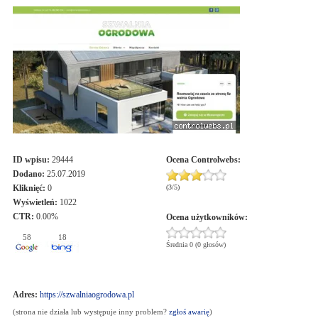
ID wpisu:
29444
Ocena
Controlwebs
:
Dodano:
25.07.2019
Kliknięć:
0
(
3
/
5
)
Wyświetleń:
1022
CTR:
0.00%
Ocena użytkowników:
58
18
Średnia 0 (0 głosów)
Adres:
https://szwalniaogrodowa.pl
(strona nie działa lub występuje inny problem?
zgłoś awarię
)