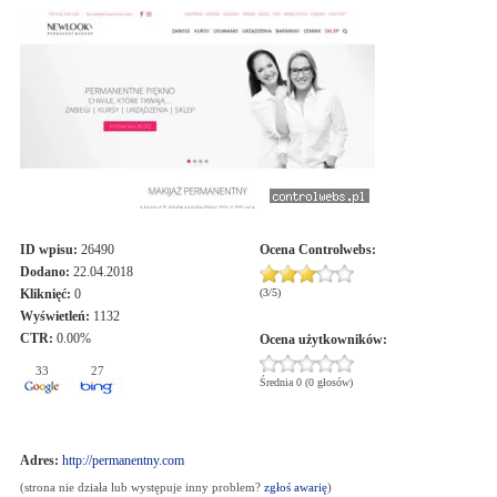
ID wpisu:
26490
Ocena
Controlwebs
:
Dodano:
22.04.2018
Kliknięć:
0
(
3
/
5
)
Wyświetleń:
1132
CTR:
0.00%
Ocena użytkowników:
33
27
Średnia 0 (0 głosów)
Adres:
http://permanentny.com
(strona nie działa lub występuje inny problem?
zgłoś awarię
)