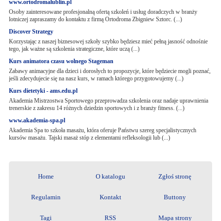
www.ortodromalublin.pl
Osoby zainteresowane profesjonalną ofertą szkoleń i usług doradczych w branży
lotniczej zapraszamy do kontaktu z firmą Ortodroma Zbigniew Sztorc. (...)
Discover Strategy
Korzystając z naszej biznesowej szkoły szybko będziesz mieć pełną jasność odnośnie
tego, jak ważne są szkolenia strategiczne, które uczą (...)
Kurs animatora czasu wolnego Stageman
Zabawy animacyjne dla dzieci i dorosłych to propozycje, które będziecie mogli poznać,
jeśli zdecydujecie się na nasz kurs, w ramach którego przygotowujemy (...)
Kurs dietetyki - ams.edu.pl
Akademia Mistrzostwa Sportowego przeprowadza szkolenia oraz nadaje uprawnienia
trenerskie z zakresu 14 różnych dziedzin sportowych i z branży fitness. (...)
www.akademia-spa.pl
Akademia Spa to szkoła masażu, która oferuje Państwu szereg specjalistycznych
kursów masażu. Tajski masaż stóp z elementami refleksologii lub (...)
Home
O katalogu
Zgłoś stronę
Regulamin
Kontakt
Buttony
Tagi
RSS
Mapa strony