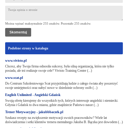
Można wpisać maksymalnie 255 znaków. Pozostało
255
znaków.
Podobne strony w katalogu
www.vivisto.pl
Chcesz, aby Twoja firma odnosiła sukcesy, była silną organizacją, która nie tylko
posiada, ale też realizuje swoje cele? Vivisto Training Center (...)
www.scat.pl
Do Centrum Szkoleniowego Scat przyjeżdżają ludzie z całego świata aby poszerzyć
swoje umiejętności oraz nabyć nowe w dziedzinie ochrony osób (...)
English Unlimited - Angielski Gdańsk
Swoją ofertę kierujemy do wszystkich tych, których interesuje angielski i niemiecki.
Gdynia i Gdańsk to dwa miasta, gdzie znajdziecie Państwo nasze (...)
Trener Motywacyjny - jakubbbaczek.pl
Szukasz recepty na zwiększenie motywacji swoich pracowników? Wiele lat
doświadczenia i setki klientów trenera mentalnego Jakuba B. Bączka jest dowodem (...)