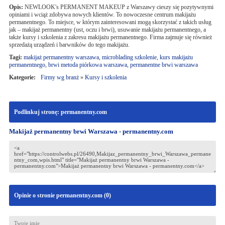
Opis:
NEWLOOK's PERMANENT MAKEUP z Warszawy cieszy się pozytywnymi
opiniami i wciąż zdobywa nowych klientów. To nowoczesne centrum makijażu
permanentnego. To miejsce, w którym zainteresowani mogą skorzystać z takich usług
jak – makijaż permanentny (ust, oczu i brwi), usuwanie makijażu permanentnego, a
także kursy i szkolenia z zakresu makijażu permanentnego. Firma zajmuje się również
sprzedażą urządzeń i barwników do tego makijażu.
Tagi:
makijaż permanentny warszawa
,
microblading szkolenie
,
kurs makijażu
permanentnego
,
brwi metoda piórkowa warszawa
,
permanentne brwi warszawa
Kategorie:
Firmy wg branż
»
Kursy i szkolenia
Podlinkuj stronę: permanentny.com
Makijaż permanentny brwi Warszawa - permanentny.com
Opinie o stronie permanentny.com (
0
)