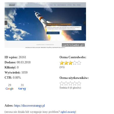
ID wpisu:
26161
Ocena
Controlwebs
:
Dodano:
08.03.2018
Kliknięć:
0
(
3
/
5
)
Wyświetleń:
1059
CTR:
0.00%
Ocena użytkowników:
29
31
Średnia 0 (0 głosów)
Adres:
https://discoverstrategy.pl
(strona nie działa lub występuje inny problem?
zgłoś awarię
)