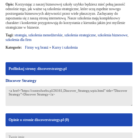
Opis:
Korzystając z naszej biznesowej szkoły szybko będziesz mieć pełną jasność
odnośnie tego, jak ważne są szkolenia strategiczne, które uczą zupełnie nowego
postrzegania biznesowych aktywności przez wiele płaszczyzn. Zachęcamy do
zapoznania się z naszą stroną internetową. Nasze szkolenia mają kompleksowy
charakter i konkretnie przygotowują do korzystania z kierunku jakim jest myślenie
strategiczne w biznesie.
Tagi:
strategia
,
szkolenia menedżerskie
,
szkolenia strategiczne
,
szkolenia biznesowe
,
szkolenia dla firm
Kategorie:
Firmy wg branż
»
Kursy i szkolenia
Podlinkuj stronę: discoverstrategy.pl
Discover Strategy
Opinie o stronie discoverstrategy.pl (
0
)