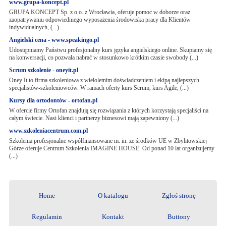
www.grupa-koncept.pl
GRUPA KONCEPT Sp. z o.o. z Wrocławia, oferuje pomoc w doborze oraz
zaopatrywaniu odpowiedniego wyposażenia środowiska pracy dla Klientów
indywidualnych, (...)
Angielski cena - www.speakingo.pl
Udostępniamy Państwu profesjonalny kurs języka angielskiego online. Skupiamy się
na konwersacji, co pozwala nabrać w stosunkowo krótkim czasie swobody (...)
Scrum szkolenie - oneyit.pl
Oney It to firma szkoleniowa z wieloletnim doświadczeniem i ekipą najlepszych
specjalistów-szkoleniowców. W ramach oferty kurs Scrum, kurs Agile, (...)
Kursy dla ortodontów - ortofan.pl
W ofercie firmy Ortofan znajdują się rozwiązania z których korzystają specjaliści na
całym świecie. Nasi klienci i partnerzy biznesowi mają zapewniony (...)
www.szkoleniacentrum.com.pl
Szkolenia profesjonalne współfinansowane m. in. ze środków UE w Zbylitowskiej
Górze oferuje Centrum Szkolenia IMAGINE HOUSE. Od ponad 10 lat organizujemy
(...)
Home
O katalogu
Zgłoś stronę
Regulamin
Kontakt
Buttony