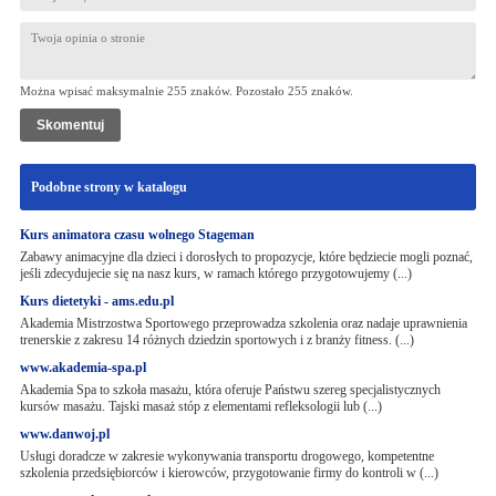
Można wpisać maksymalnie 255 znaków. Pozostało
255
znaków.
Podobne strony w katalogu
Kurs animatora czasu wolnego Stageman
Zabawy animacyjne dla dzieci i dorosłych to propozycje, które będziecie mogli poznać,
jeśli zdecydujecie się na nasz kurs, w ramach którego przygotowujemy (...)
Kurs dietetyki - ams.edu.pl
Akademia Mistrzostwa Sportowego przeprowadza szkolenia oraz nadaje uprawnienia
trenerskie z zakresu 14 różnych dziedzin sportowych i z branży fitness. (...)
www.akademia-spa.pl
Akademia Spa to szkoła masażu, która oferuje Państwu szereg specjalistycznych
kursów masażu. Tajski masaż stóp z elementami refleksologii lub (...)
www.danwoj.pl
Usługi doradcze w zakresie wykonywania transportu drogowego, kompetentne
szkolenia przedsiębiorców i kierowców, przygotowanie firmy do kontroli w (...)