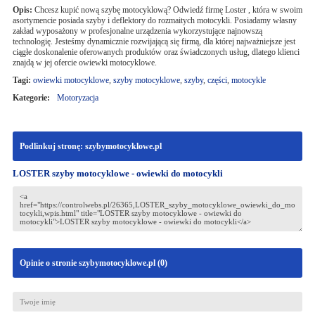
Opis:
Chcesz kupić nową szybę motocyklową? Odwiedź firmę Loster , która w swoim
asortymencie posiada szyby i deflektory do rozmaitych motocykli. Posiadamy własny
zakład wyposażony w profesjonalne urządzenia wykorzystujące najnowszą
technologię. Jesteśmy dynamicznie rozwijającą się firmą, dla której najważniejsze jest
ciągłe doskonalenie oferowanych produktów oraz świadczonych usług, dlatego klienci
znajdą w jej ofercie owiewki motocyklowe.
Tagi:
owiewki motocyklowe
,
szyby motocyklowe
,
szyby
,
części
,
motocykle
Kategorie:
Motoryzacja
Podlinkuj stronę: szybymotocyklowe.pl
LOSTER szyby motocyklowe - owiewki do motocykli
Opinie o stronie szybymotocyklowe.pl (
0
)