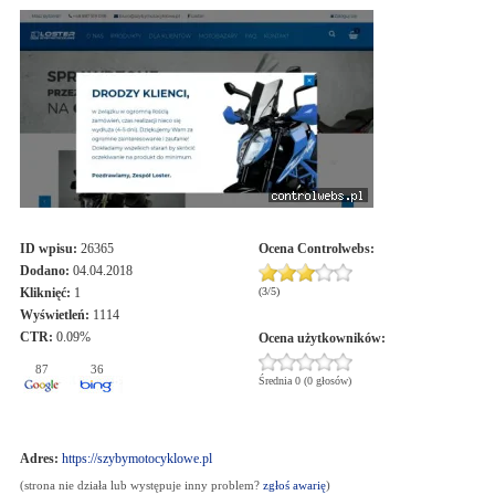
ID wpisu:
26365
Ocena
Controlwebs
:
Dodano:
04.04.2018
Kliknięć:
1
(
3
/
5
)
Wyświetleń:
1114
CTR:
0.09%
Ocena użytkowników:
87
36
Średnia 0 (0 głosów)
Adres:
https://szybymotocyklowe.pl
(strona nie działa lub występuje inny problem?
zgłoś awarię
)