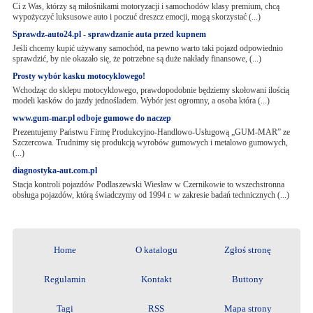
Ci z Was, którzy są miłośnikami motoryzacji i samochodów klasy premium, chcą
wypożyczyć luksusowe auto i poczuć dreszcz emocji, mogą skorzystać (...)
Sprawdz-auto24.pl - sprawdzanie auta przed kupnem
Jeśli chcemy kupić używany samochód, na pewno warto taki pojazd odpowiednio
sprawdzić, by nie okazało się, że potrzebne są duże nakłady finansowe, (...)
Prosty wybór kasku motocyklowego!
Wchodząc do sklepu motocyklowego, prawdopodobnie będziemy skołowani ilością
modeli kasków do jazdy jednośladem. Wybór jest ogromny, a osoba która (...)
www.gum-mar.pl odboje gumowe do naczep
Prezentujemy Państwu Firmę Produkcyjno-Handlowo-Usługową „GUM-MAR” ze
Szczercowa. Trudnimy się produkcją wyrobów gumowych i metalowo gumowych,
(...)
diagnostyka-aut.com.pl
Stacja kontroli pojazdów Podlaszewski Wiesław w Czernikowie to wszechstronna
obsługa pojazdów, którą świadczymy od 1994 r. w zakresie badań technicznych (...)
Home
O katalogu
Zgłoś stronę
Regulamin
Kontakt
Buttony
Tagi
RSS
Mapa strony