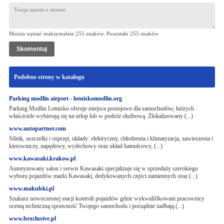
Można wpisać maksymalnie 255 znaków. Pozostało
255
znaków.
Podobne strony w katalogu
Parking modlin airport - lotniskomodlin.org
Parking Modlin Lotnisko oferuje miejsca postojowe dla samochodów, których
właściciele wybierają się na urlop lub w podróż służbową. Zlokalizowany (...)
www.autopartner.com
Silnik, uszczelki i osprzęt, układy: elektryczny, chłodzenia i klimatyzacja, zawieszenia i
kierowniczy, napędowy, wydechowy oraz układ hamulcowy, (...)
www.kawasaki.krakow.pl
Autoryzowany salon i serwis Kawasaki specjalizuje się w sprzedaży szerokiego
wyboru pojazdów marki Kawasaki, dedykowanych części zamiennych oraz (...)
www.makulski.pl
Szukasz nowoczesnej stacji kontroli pojazdów gdzie wykwalifikowani pracownicy
ocenią techniczną sprawność Twojego samochodu i porządnie zadbają (...)
www.bexclusive.pl