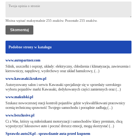
Można wpisać maksymalnie 255 znaków. Pozostało
255
znaków.
Podobne strony w katalogu
www.autopartner.com
Silnik, uszczelki i osprzęt, układy: elektryczny, chłodzenia i klimatyzacja, zawieszenia i
kierowniczy, napędowy, wydechowy oraz układ hamulcowy, (...)
www.kawasaki.krakow.pl
Autoryzowany salon i serwis Kawasaki specjalizuje się w sprzedaży szerokiego
wyboru pojazdów marki Kawasaki, dedykowanych części zamiennych oraz (...)
www.makulski.pl
Szukasz nowoczesnej stacji kontroli pojazdów gdzie wykwalifikowani pracownicy
ocenią techniczną sprawność Twojego samochodu i porządnie zadbają (...)
www.bexclusive.pl
Ci z Was, którzy są miłośnikami motoryzacji i samochodów klasy premium, chcą
wypożyczyć luksusowe auto i poczuć dreszcz emocji, mogą skorzystać (...)
Sprawdz-auto24.pl - sprawdzanie auta przed kupnem