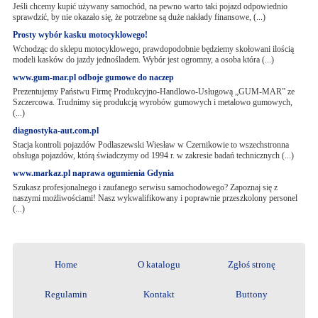
Jeśli chcemy kupić używany samochód, na pewno warto taki pojazd odpowiednio
sprawdzić, by nie okazało się, że potrzebne są duże nakłady finansowe, (...)
Prosty wybór kasku motocyklowego!
Wchodząc do sklepu motocyklowego, prawdopodobnie będziemy skołowani ilością
modeli kasków do jazdy jednośladem. Wybór jest ogromny, a osoba która (...)
www.gum-mar.pl odboje gumowe do naczep
Prezentujemy Państwu Firmę Produkcyjno-Handlowo-Usługową „GUM-MAR” ze
Szczercowa. Trudnimy się produkcją wyrobów gumowych i metalowo gumowych,
(...)
diagnostyka-aut.com.pl
Stacja kontroli pojazdów Podlaszewski Wiesław w Czernikowie to wszechstronna
obsługa pojazdów, którą świadczymy od 1994 r. w zakresie badań technicznych (...)
www.markaz.pl naprawa ogumienia Gdynia
Szukasz profesjonalnego i zaufanego serwisu samochodowego? Zapoznaj się z
naszymi możliwościami! Nasz wykwalifikowany i poprawnie przeszkolony personel
(...)
Home
O katalogu
Zgłoś stronę
Regulamin
Kontakt
Buttony