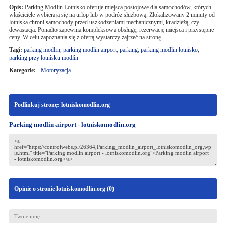
Opis:
Parking Modlin Lotnisko oferuje miejsca postojowe dla samochodów, których
właściciele wybierają się na urlop lub w podróż służbową. Zlokalizowany 2 minuty od
lotniska chroni samochody przed uszkodzeniami mechanicznymi, kradzieżą, czy
dewastacją. Ponadto zapewnia kompleksowa obsługę, rezerwację miejsca i przystępne
ceny. W celu zapoznania się z ofertą wystarczy zajrzeć na stronę.
Tagi:
parking modlin
,
parking modlin airport
,
parking
,
parking modlin lotnisko
,
parking przy lotnisku modlin
Kategorie:
Motoryzacja
Podlinkuj stronę: lotniskomodlin.org
Parking modlin airport - lotniskomodlin.org
Opinie o stronie lotniskomodlin.org (
0
)