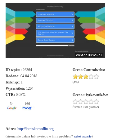
ID wpisu:
26364
Ocena
Controlwebs
:
Dodano:
04.04.2018
Kliknięć:
1
(
3
/
5
)
Wyświetleń:
1264
CTR:
0.08%
Ocena użytkowników:
34
166
Średnia 0 (0 głosów)
Adres:
http://lotniskomodlin.org
(strona nie działa lub występuje inny problem?
zgłoś awarię
)