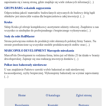
zapoznania się z naszą stroną, gdzie znajduje się wiele ciekawych informacji (...)
GRUPA BARG wskaźnik zagęszczenia
Odpowiednia jakość materiałów budowlanych używanych do budowy dróg bądź
obiektów jest niezwykle ważna dla bezpieczeństwa całej inwestycji. (...)
Kruko
Sklep Kruko.pl oferuje kompleksowy asortyment odzieży roboczej. Znajdziesz u nas
wszystko co niezbędne do profesjonalnego i bezpiecznego wykonywania (...)
Stoły do rolet RollMaster
Strona poświęcona stołom do produkcji rolet okiennych polskiej firmy Samex. Na
stronie przedstawione są wszystkie modele produkowanych stołów oraz (...)
MARCOPOLO DEVELOPMENT Marcopolo mieszkania
MarcoPolo Development to rodzinna firma, która już od blisko 25 lat działa w branży
deweloperskiej. Zajmuje się ona realizacją inwestycji domków (...)
Polkut inox balustrady nierdzewne
U nas znajdziecie Państwo szeroki wybór balustrad ze stali nierdzewnej
kwasoodpornej, szyby bezpiecznej. Wykonujemy balustrady na wymiar zapewniamy
(...)
Home
O katalogu
Zgłoś stronę
Regulamin
Kontakt
Buttony