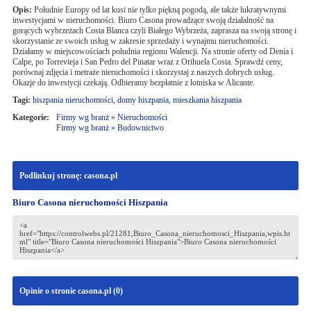
Opis:
Południe Europy od lat kusi nie tylko piękną pogodą, ale także lukratywnymi
inwestycjami w nieruchomości. Biuro Casona prowadzące swoją działalność na
gorących wybrzeżach Costa Blanca czyli Białego Wybrzeża, zaprasza na swoją stronę i
skorzystanie ze swoich usług w zakresie sprzedaży i wynajmu nieruchomości.
Działamy w miejscowościach południa regionu Walencji. Na stronie oferty od Denia i
Calpe, po Torrevieja i San Pedro del Pinatar wraz z Orihuela Costa. Sprawdź ceny,
porównaj zdjęcia i metraże nieruchomości i skorzystaj z naszych dobrych usług.
Okazje do inwestycji czekają. Odbieramy bezpłatnie z lotniska w Alicante.
Tagi:
hiszpania nieruchomości
,
domy hiszpania
,
mieszkania hiszpania
Kategorie:
Firmy wg branż
»
Nieruchomości
Firmy wg branż
»
Budownictwo
Podlinkuj stronę: casona.pl
Biuro Casona nieruchomości Hiszpania
Opinie o stronie casona.pl (
0
)