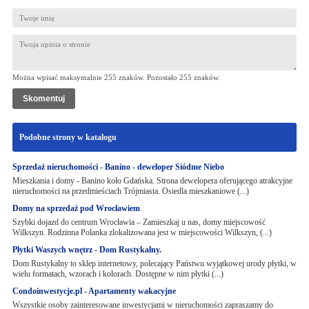
Można wpisać maksymalnie 255 znaków. Pozostało
255
znaków.
Podobne strony w katalogu
Sprzedaż nieruchomości - Banino - deweloper Siódme Niebo
Mieszkania i domy - Banino koło Gdańska. Strona dewelopera oferującego atrakcyjne
nieruchomości na przedmieściach Trójmiasta. Osiedla mieszkaniowe (...)
Domy na sprzedaż pod Wrocławiem
Szybki dojazd do centrum Wrocławia – Zamieszkaj u nas, domy miejscowość
Wilkszyn. Rodzinna Polanka zlokalizowana jest w miejscowości Wilkszyn, (...)
Płytki Waszych wnętrz - Dom Rustykalny.
Dom Rustykalny to sklep internetowy, polecający Państwu wyjątkowej urody płytki, w
wielu formatach, wzorach i kolorach. Dostępne w nim płytki (...)
Condoinwestycje.pl - Apartamenty wakacyjne
Wszystkie osoby zainteresowane inwestycjami w nieruchomości zapraszamy do