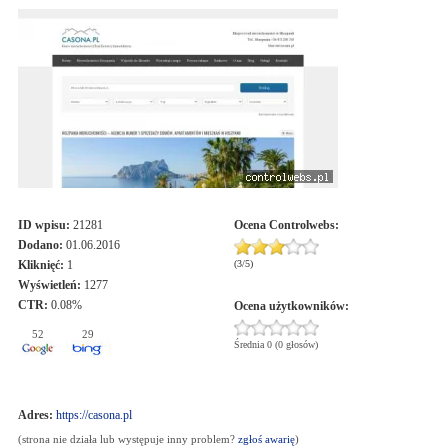
ID wpisu:
21281
Ocena
Controlwebs
:
Dodano:
01.06.2016
Kliknięć:
1
(
3
/
5
)
Wyświetleń:
1277
CTR:
0.08%
Ocena użytkowników:
52
29
Średnia 0 (0 głosów)
Adres:
https://casona.pl
(strona nie działa lub występuje inny problem?
zgłoś awarię
)