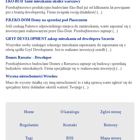
EKO-BUD Tanie mieszkania okolice warszawy
Przedsiębiorstwo produkcyjno-budowlane Eko-Bud już od kilkunastu lat powiązane
jest z branżą deweloperską. Firma związała swoją działalność (...)
P.B.EKO-DOM Domy na sprzedaż pod Piasecznem
Jeśli szukają Państwo odpowiedniego miejsca do zamieszkania, warto zapoznać się z
inwestycjami realizowanymi przez Eko-Dom. Przedsiębiorstwo zajmuje (...)
GRYF DEVELOPMENT zakup mieszkania od dewelopera Szczecin
Wszystkie osoby szukające własnego mieszkania zapraszamy do zapoznania się z
ofertą spółki Gryf Development. Jest to realizator inwestycji osiedli (...)
Domex Rzeszów - Deweloper
Przedsiębiorstwo budowlane Domex z Rzeszowa zajmuje się budową i sprzedażą
budynków mieszkalnych. Firma specjalizuje się w realizowaniu inwestycji (...)
Wycena nieruchomości Wrocław
Masz do wyceny działkę czy inną nieruchomość to z taką sprawą warto zgłosić się do
specjalisty który dokładnie określi wartość Twojego (...)
Home
O katalogu
Zgłoś stronę
Regulamin
Kontakt
Buttony
Tagi
RSS
Mapa strony