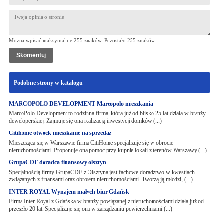
Można wpisać maksymalnie 255 znaków. Pozostało
255
znaków.
Podobne strony w katalogu
MARCOPOLO DEVELOPMENT Marcopolo mieszkania
MarcoPolo Development to rodzinna firma, która już od blisko 25 lat działa w branży
deweloperskiej. Zajmuje się ona realizacją inwestycji domków (...)
Citihome otwock mieszkanie na sprzedaż
Mieszcząca się w Warszawie firma CitiHome specjalizuje się w obrocie
nieruchomościami. Proponuje ona pomoc przy kupnie lokali z terenów Warszawy (...)
GrupaCDF doradca finansowy olsztyn
Specjalnością firmy GrupaCDF z Olsztyna jest fachowe doradztwo w kwestiach
związanych z finansami oraz obrotem nieruchomościami. Tworzą ją młodzi, (...)
INTER ROYAL Wynajem małych biur Gdańsk
Firma Inter Royal z Gdańska w branży powiązanej z nieruchomościami działa już od
przeszło 20 lat. Specjalizuje się ona w zarządzaniu powierzchniami (...)