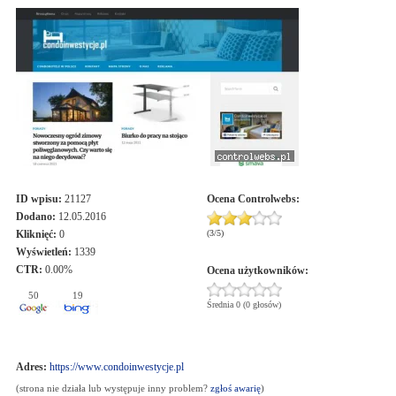
ID wpisu:
21127
Ocena
Controlwebs
:
Dodano:
12.05.2016
Kliknięć:
0
(
3
/
5
)
Wyświetleń:
1339
CTR:
0.00%
Ocena użytkowników:
50
19
Średnia 0 (0 głosów)
Adres:
https://www.condoinwestycje.pl
(strona nie działa lub występuje inny problem?
zgłoś awarię
)