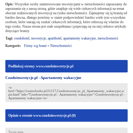
Opis:
Wszystkie osoby zainteresowane inwestycjami w nieruchomości zapraszamy do
zapoznania się z naszą stroną, gdzie znajduje się wiele ciekawych informacji na temat
obecnie realizowanych inwestycji na rynku nieruchomości. Zajmujemy się tą branżą od
bardzo dawna, dlatego jesteśmy w stanie podpowiedzieć bardzo wiele tym wszystkim
osobom, które starają się szukać ciekawych informacji, które odnoszą się właśnie do
tego rynku. Nasza strona jest stale uzupełniana i pojawiają się na niej ciekawe artykuły
dotyczące branży.
Tagi:
condohotel
,
inwestycje
,
aparthotel
,
apartamenty wakacyjne
,
nieruchomości
Kategorie:
Firmy wg branż
»
Nieruchomości
Podlinkuj stronę: www.condoinwestycje.pl
Condoinwestycje.pl - Apartamenty wakacyjne
Opinie o stronie www.condoinwestycje.pl (
0
)