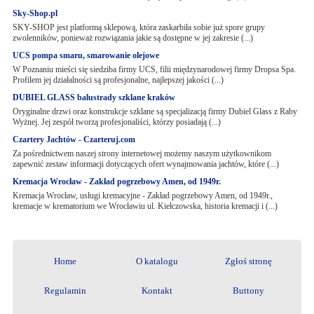
Sky-Shop.pl
SKY-SHOP jest platformą sklepową, która zaskarbiła sobie już spore grupy
zwolenników, ponieważ rozwiązania jakie są dostępne w jej zakresie (...)
UCS pompa smaru, smarowanie olejowe
W Poznaniu mieści się siedziba firmy UCS, filii międzynarodowej firmy Dropsa Spa.
Profilem jej działalności są profesjonalne, najlepszej jakości (...)
DUBIEL GLASS balustrady szklane kraków
Oryginalne drzwi oraz konstrukcje szklane są specjalizacją firmy Dubiel Glass z Raby
Wyżnej. Jej zespół tworzą profesjonaliści, którzy posiadają (...)
Czartery Jachtów - Czarteruj.com
Za pośrednictwem naszej strony internetowej możemy naszym użytkownikom
zapewnić zestaw informacji dotyczących ofert wynajmowania jachtów, które (...)
Kremacja Wrocław - Zakład pogrzebowy Amen, od 1949r.
Kremacja Wrocław, usługi kremacyjne - Zakład pogrzebowy Amen, od 1949r.,
kremacje w krematorium we Wrocławiu ul. Kiełczowska, historia kremacji i (...)
Home
O katalogu
Zgłoś stronę
Regulamin
Kontakt
Buttony