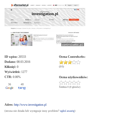
ID wpisu:
20533
Ocena
Controlwebs
:
Dodano:
08.03.2016
Kliknięć:
0
(
3
/
5
)
Wyświetleń:
1277
CTR:
0.00%
Ocena użytkowników:
36
48
Średnia 0 (0 głosów)
Adres:
http://www.investigation.pl
(strona nie działa lub występuje inny problem?
zgłoś awarię
)