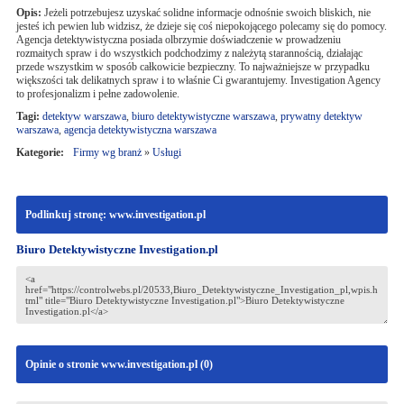
Opis:
Jeżeli potrzebujesz uzyskać solidne informacje odnośnie swoich bliskich, nie
jesteś ich pewien lub widzisz, że dzieje się coś niepokojącego polecamy się do pomocy.
Agencja detektywistyczna posiada olbrzymie doświadczenie w prowadzeniu
rozmaitych spraw i do wszystkich podchodzimy z należytą starannością, działając
przede wszystkim w sposób całkowicie bezpieczny. To najważniejsze w przypadku
większości tak delikatnych spraw i to właśnie Ci gwarantujemy. Investigation Agency
to profesjonalizm i pełne zadowolenie.
Tagi:
detektyw warszawa
,
biuro detektywistyczne warszawa
,
prywatny detektyw
warszawa
,
agencja detektywistyczna warszawa
Kategorie:
Firmy wg branż
»
Usługi
Podlinkuj stronę: www.investigation.pl
Biuro Detektywistyczne Investigation.pl
Opinie o stronie www.investigation.pl (
0
)