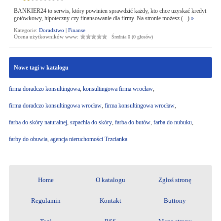
BANKIER24 to serwis, który powinien sprawdzić każdy, kto chce uzyskać kredyt
gotówkowy, hipoteczny czy finansowanie dla firmy. Na stronie możesz (...)
»
Kategorie:
Doradztwo
|
Finanse
Ocena użytkowników www:
Średnia 0 (0 głosów)
Nowe tagi w katalogu
firma doradczo konsultingowa
,
konsultingowa firma wrocław
,
firma doradczo konsultingowa wrocław
,
firma konsultingowa wrocław
,
farba do skóry naturalnej
,
szpachla do skóry
,
farba do butów
,
farba do nubuku
,
farby do obuwia
,
agencja nieruchomości Trzcianka
Home
O katalogu
Zgłoś stronę
Regulamin
Kontakt
Buttony