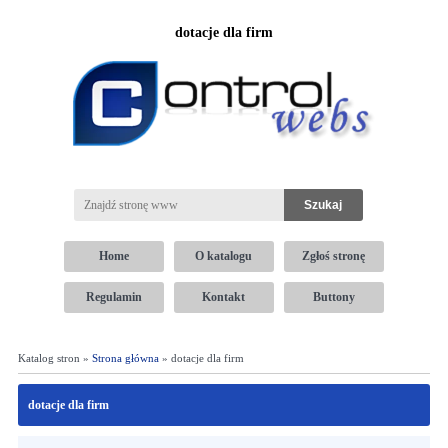
dotacje dla firm
Home
O katalogu
Zgłoś stronę
Regulamin
Kontakt
Buttony
Katalog stron »
Strona główna
» dotacje dla firm
dotacje dla firm