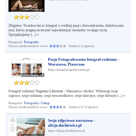
Zbigniew Twardowski to fotograf o wielkiej pasji i doświadczeniu, dedykowany
tym, którzy pragną uwiecznić najważniejsze momenty swojego życia.
Specjalizujemy (...)
»
Kategorie:
Fotografia
Ocena użytkowników www:
Średnia 3 (2 głosów)
Pasja Fotografowania fotograf rodzinny -
Warszawa, Piaseczno
https://pasjafotografowania.pl
Fotograf rodzinny Dagmara Liberman - Warszawa i okolice. Wykonuję sesje
ciążowe, sesje rodzinne, sesje noworodkowe, sesje dziecięce, sesje lifestyle (...)
»
Kategorie:
Fotografia
|
Usługi
Ocena użytkowników www:
Średnia 3.67 (3 głosów)
Sesja zdjęciowa warszawa -
alicja.duchiewicz.pl
https://alicja.duchiewicz.pl