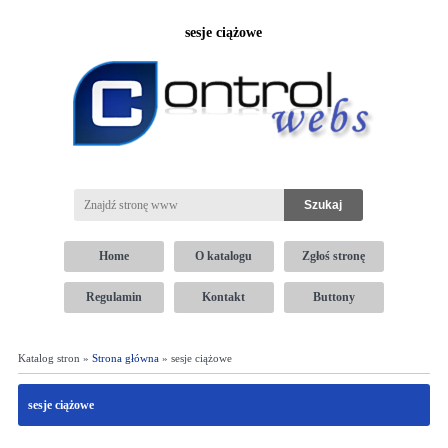
sesje ciążowe
Home
O katalogu
Zgłoś stronę
Regulamin
Kontakt
Buttony
Katalog stron »
Strona główna
» sesje ciążowe
sesje ciążowe