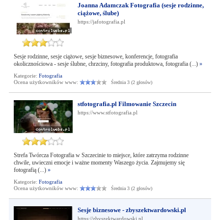
Joanna Adamczak Fotografia (sesje rodzinne,
ciążowe, ślube)
https://jafotografia.pl
Sesje rodzinne, sesje ciążowe, sesje biznesowe, konferencje, fotografia
okolicznościowa - sesje ślubne, chrzciny, fotografia produktowa, fotografia (...)
»
Kategorie:
Fotografia
Ocena użytkowników www:
Średnia 3 (2 głosów)
stfotografia.pl Filmowanie Szczecin
https://www.stfotografia.pl
Strefa Twórcza Fotografia w Szczecinie to miejsce, które zatrzyma rodzinne
chwile, uwieczni emocje i ważne momenty Waszego życia. Zajmujemy się
fotografią (...)
»
Kategorie:
Fotografia
Ocena użytkowników www:
Średnia 3 (2 głosów)
Sesje biznesowe - zbyszektwardowski.pl
https://zbyszektwardowski.pl