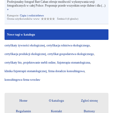
Profesjonalny fotograf Bart Caban oferuje możliwość wykonywania sesji
fotograficznych w całej Polsce. Proponuje przede wszystkim sesje ślubne i dla (...)
»
Kategorie:
Ciąża i rodzicielstwo
Ocena użytkowników www:
Średnia 0 (0 głosów)
Nowe tagi w katalogu
certyfikaty żywności ekologicznej
,
certyfikacja rolnictwa ekologicznego
,
certyfikacja produkcji ekologicznej
,
certyfikat gospodarstwa ekologicznego
,
certyfikaty bio
,
projektowanie mebli online
,
fizjoterapia stomatologiczna
,
klinika fizjoterapii stomatologicznej
,
firma doradczo konsultingowa
,
konsultingowa firma wrocław
Home
O katalogu
Zgłoś stronę
Regulamin
Kontakt
Buttony