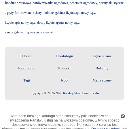
bonding warszawa
,
porównywarka ogrodowa
,
generator ogrodowy
,
ściany akustyczne
,
płyty fornirowane
,
ściany mobilne
,
gabinet fizjoterapii nowy sącz
,
fizjoterapia nowy sącz
,
dobry fizjoterapeuta nowy sącz
,
sanus gabinet fizjoterapii i osteopatii
Home
O katalogu
Zgłoś stronę
Regulamin
Kontakt
Buttony
Tagi
RSS
Mapa strony
Copyright © 2009-2026
Katalog Stron Controlwebs
W ramach naszego katalogu stron stosujemy pliki cookies w celu
świadczenia Państwu usług na najwyższym poziomie, w tym w sposób
dostosowany do indywidualnych potrzeb. Korzystanie z serwisu jest