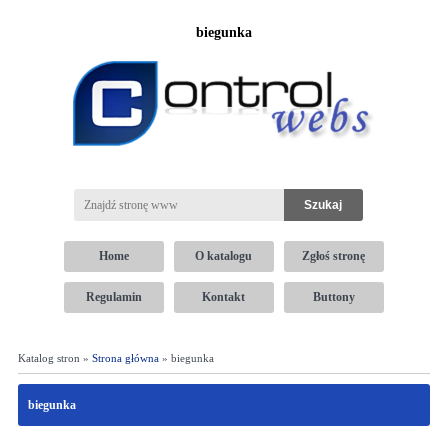
biegunka
Home
O katalogu
Zgłoś stronę
Regulamin
Kontakt
Buttony
Katalog stron »
Strona główna
» biegunka
biegunka