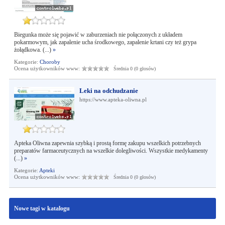
Biegunka może się pojawić w zaburzeniach nie połączonych z układem
pokarmowym, jak zapalenie ucha środkowego, zapalenie krtani czy też grypa
żołądkowa. (...)
»
Kategorie:
Choroby
Ocena użytkowników www:
Średnia 0 (0 głosów)
Leki na odchudzanie
https://www.apteka-oliwna.pl
Apteka Oliwna zapewnia szybką i prostą formę zakupu wszelkich potrzebnych
preparatów farmaceutycznych na wszelkie dolegliwości. Wszystkie medykamenty
(...)
»
Kategorie:
Apteki
Ocena użytkowników www:
Średnia 0 (0 głosów)
Nowe tagi w katalogu