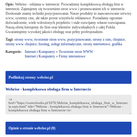
Opis:
Webrise - reklama w internecie. Prowadzimy kompleksową obsługą firm w
internecie. Zajmujemy się tworzeniem stron www i promowaniem ich w internecie.
Doskonale znamy techniki pozycjonowania. Nasze produkty to zaawansowane serwisy
www, systemy cms, ale także proste wizytówki reklamowe. Posiadamy ogromne
doświadczenie, wiele wdrożonych projektów i stale rozwijamy własne rozwiązania.
Naszą ofertę kierujemy do firm oraz klientów indywidualnych z całej Polski.
Gwarantujemy wysokiej jakości obsługę oraz pełny profesjonalizm.
Tagi:
strony www
,
tworzenie stron www
,
pozycjonowanie
,
strony z cms
,
chojnice
,
strony www chojnice
,
hosting
,
usługi informatyczne
,
strony internetowe
,
grafika
Kategorie:
Internet i Komputery
»
Tworzenie stron WWW
Internet i Komputery
»
Firmy internetowe
Podlinkuj stronę: webrise.pl
Webrise - kompleksowa obsługa firm w Internecie
Opinie o stronie webrise.pl (
0
)