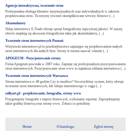
Agencja interaktywna, tworzenie stron
Profesjonalna obsługa klientów instytucjonalnych oraz indywidualnych w zakresie
projektowania stron. Tworzymy również skomplikowane serwisy firmowe (...)
Akumulatory
Sklep internetowy E-Trade oferuje sprzęt fotograficzny najwyższej jakości. W naszej
ofercie znajdują się akcesoria fotograficzne takie jak akumululatory, (...)
Tworzenie stron internetowych Poznań
Wizytowki-internetowe.pl to przedsiębiorstwo zajmujące się projektowaniem małych
stron internetowych dla małych firm. Strony te można nazwać własnie (...)
APOGEUM - Pozycjonowanie strony
Firma Apogeum powstała w 2007 roku. Zajmuje się profesjonalnym pozycjonowaniem
stron internetowych. Pozycjonowanie stron www to najtańsza reklama internetowa (...)
Tworzenie stron internetowych Warszawa
Strona internetowa w 48 godzin Czy to możliwe? Stworzyliśmy system, który oferuje
tworzenie stron internetowych, lub sklepu internetowego w ciągu (...)
rallyart.pl - projektowanie, fotografia, strony www
Przygotujemy fotografie z imprez firmowych, wykonamy reportaż. Zaprojektujemy
także grafikę firmową oraz stronę www. Zobacz co potrafimy.
Home
O katalogu
Zgłoś stronę