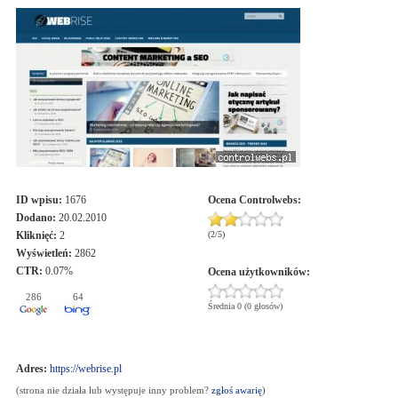
ID wpisu:
1676
Ocena
Controlwebs
:
Dodano:
20.02.2010
Kliknięć:
2
(
2
/
5
)
Wyświetleń:
2862
CTR:
0.07%
Ocena użytkowników:
286
64
Średnia 0 (0 głosów)
Adres:
https://webrise.pl
(strona nie działa lub występuje inny problem?
zgłoś awarię
)