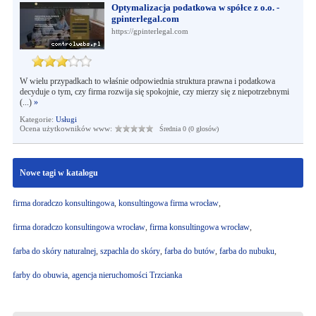
Optymalizacja podatkowa w spółce z o.o. -
gpinterlegal.com
https://gpinterlegal.com
W wielu przypadkach to właśnie odpowiednia struktura prawna i podatkowa
decyduje o tym, czy firma rozwija się spokojnie, czy mierzy się z niepotrzebnymi
(...)
»
Kategorie:
Usługi
Ocena użytkowników www:
Średnia 0 (0 głosów)
Nowe tagi w katalogu
firma doradczo konsultingowa
,
konsultingowa firma wrocław
,
firma doradczo konsultingowa wrocław
,
firma konsultingowa wrocław
,
farba do skóry naturalnej
,
szpachla do skóry
,
farba do butów
,
farba do nubuku
,
farby do obuwia
,
agencja nieruchomości Trzcianka