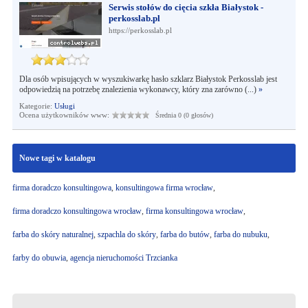
Serwis stołów do cięcia szkła Białystok -
perkosslab.pl
https://perkosslab.pl
Dla osób wpisujących w wyszukiwarkę hasło szklarz Białystok Perkosslab jest
odpowiedzią na potrzebę znalezienia wykonawcy, który zna zarówno (...)
»
Kategorie:
Usługi
Ocena użytkowników www:
Średnia 0 (0 głosów)
Nowe tagi w katalogu
firma doradczo konsultingowa
,
konsultingowa firma wrocław
,
firma doradczo konsultingowa wrocław
,
firma konsultingowa wrocław
,
farba do skóry naturalnej
,
szpachla do skóry
,
farba do butów
,
farba do nubuku
,
farby do obuwia
,
agencja nieruchomości Trzcianka