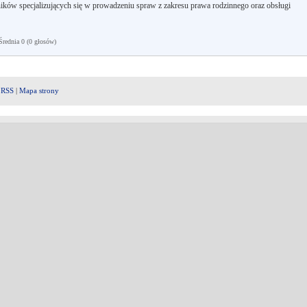
ków specjalizujących się w prowadzeniu spraw z zakresu prawa rodzinnego oraz obsługi
ednia 0 (0 głosów)
|
RSS
|
Mapa strony