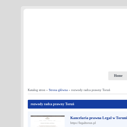
Home
Katalog stron »
Strona główna
» rozwody radca prawny Toruń
rozwody radca prawny Toruń
Kancelaria prawna Legal w Toruniu
https://legaltorun.pl