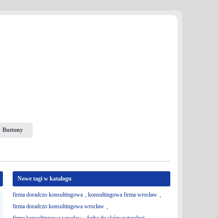
Buttony
Nowe tagi w katalogu
firma doradczo konsultingowa
,
konsultingowa firma wrocław
,
firma doradczo konsultingowa wrocław
,