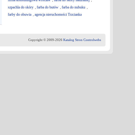
firma konsultingowa wrocław
,
farba do skóry naturalnej
,
szpachla do skóry
,
farba do butów
,
farba do nubuku
,
farby do obuwia
,
agencja nieruchomości Trzcianka
Copyright © 2009-2026
Katalog Stron Controlwebs