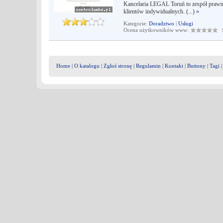
Kancelaria LEGAL Toruń to zespół prawni
klientów indywidualnych. (...)
»
Kategorie:
Doradztwo
|
Usługi
Ocena użytkowników www:
Śr
Home
|
O katalogu
|
Zgłoś stronę
|
Regulamin
|
Kontakt
|
Buttony
|
Tagi