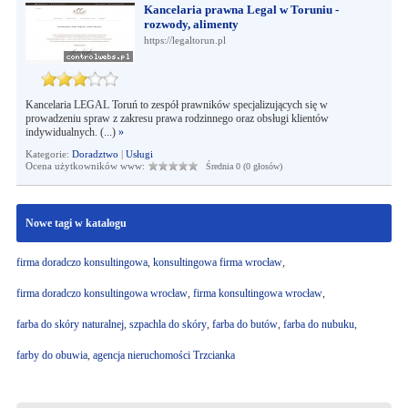
Kancelaria prawna Legal w Toruniu -
rozwody, alimenty
https://legaltorun.pl
Kancelaria LEGAL Toruń to zespół prawników specjalizujących się w
prowadzeniu spraw z zakresu prawa rodzinnego oraz obsługi klientów
indywidualnych. (...)
»
Kategorie:
Doradztwo
|
Usługi
Ocena użytkowników www:
Średnia 0 (0 głosów)
Nowe tagi w katalogu
firma doradczo konsultingowa
,
konsultingowa firma wrocław
,
firma doradczo konsultingowa wrocław
,
firma konsultingowa wrocław
,
farba do skóry naturalnej
,
szpachla do skóry
,
farba do butów
,
farba do nubuku
,
farby do obuwia
,
agencja nieruchomości Trzcianka