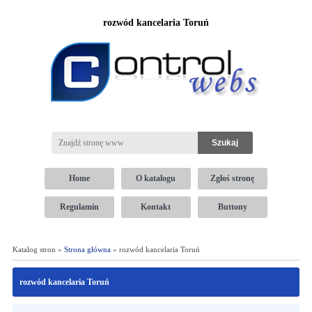
rozwód kancelaria Toruń
Home
O katalogu
Zgłoś stronę
Regulamin
Kontakt
Buttony
Katalog stron »
Strona główna
» rozwód kancelaria Toruń
rozwód kancelaria Toruń