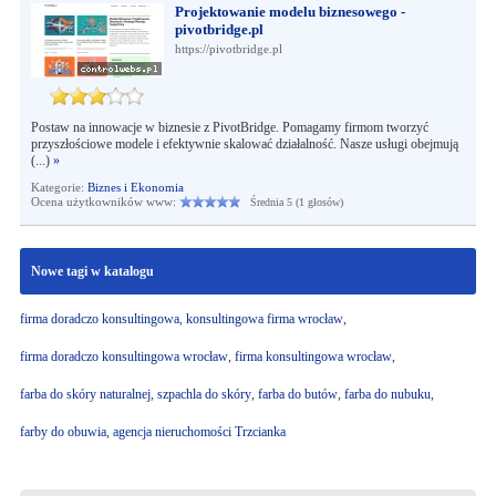
Projektowanie modelu biznesowego -
pivotbridge.pl
https://pivotbridge.pl
Postaw na innowacje w biznesie z PivotBridge. Pomagamy firmom tworzyć
przyszłościowe modele i efektywnie skalować działalność. Nasze usługi obejmują
(...)
»
Kategorie:
Biznes i Ekonomia
Ocena użytkowników www:
Średnia 5 (1 głosów)
Nowe tagi w katalogu
firma doradczo konsultingowa
,
konsultingowa firma wrocław
,
firma doradczo konsultingowa wrocław
,
firma konsultingowa wrocław
,
farba do skóry naturalnej
,
szpachla do skóry
,
farba do butów
,
farba do nubuku
,
farby do obuwia
,
agencja nieruchomości Trzcianka