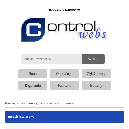
modele biznesowe
Home
O katalogu
Zgłoś stronę
Regulamin
Kontakt
Buttony
Katalog stron »
Strona główna
» modele biznesowe
modele biznesowe