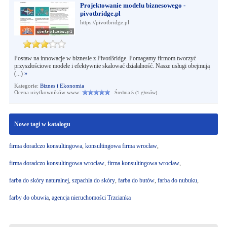
Projektowanie modelu biznesowego -
pivotbridge.pl
https://pivotbridge.pl
Postaw na innowacje w biznesie z PivotBridge. Pomagamy firmom tworzyć
przyszłościowe modele i efektywnie skalować działalność. Nasze usługi obejmują
(...)
»
Kategorie:
Biznes i Ekonomia
Ocena użytkowników www:
Średnia 5 (1 głosów)
Nowe tagi w katalogu
firma doradczo konsultingowa
,
konsultingowa firma wrocław
,
firma doradczo konsultingowa wrocław
,
firma konsultingowa wrocław
,
farba do skóry naturalnej
,
szpachla do skóry
,
farba do butów
,
farba do nubuku
,
farby do obuwia
,
agencja nieruchomości Trzcianka