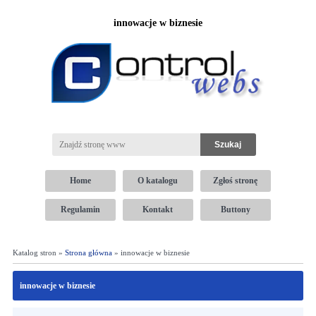
innowacje w biznesie
Home
O katalogu
Zgłoś stronę
Regulamin
Kontakt
Buttony
Katalog stron »
Strona główna
» innowacje w biznesie
innowacje w biznesie