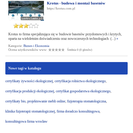
Krotus - budowa i montaż basenów
https://krotus.com.pl
Krotus to firma specjalizująca się w budowie basenów przydomowych i krytych,
oparta na wieloletnim doświadczeniu oraz nowoczesnych technologiach. (...)
»
Kategorie:
Biznes i Ekonomia
Ocena użytkowników www:
Średnia 0 (0 głosów)
Nowe tagi w katalogu
certyfikaty żywności ekologicznej
,
certyfikacja rolnictwa ekologicznego
,
certyfikacja produkcji ekologicznej
,
certyfikat gospodarstwa ekologicznego
,
certyfikaty bio
,
projektowanie mebli online
,
fizjoterapia stomatologiczna
,
klinika fizjoterapii stomatologicznej
,
firma doradczo konsultingowa
,
konsultingowa firma wrocław