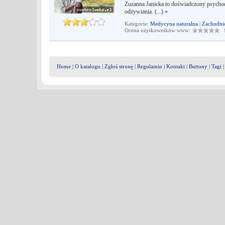
Zuzanna Janicka to doświadczony psychodiet
odżywiania. (...)
»
Kategorie:
Medycyna naturalna
|
Zachodni
Ocena użytkowników www:
Śr
Home
|
O katalogu
|
Zgłoś stronę
|
Regulamin
|
Kontakt
|
Buttony
|
Tagi