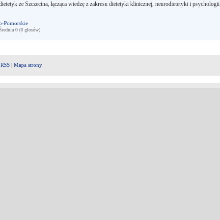
etyk ze Szczecina, łącząca wiedzę z zakresu dietetyki klinicznej, neurodietetyki i psychologii
o-Pomorskie
ednia 0 (0 głosów)
|
RSS
|
Mapa strony