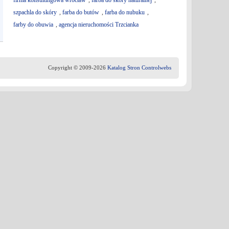
firma konsultingowa wrocław
,
farba do skóry naturalnej
,
szpachla do skóry
,
farba do butów
,
farba do nubuku
,
farby do obuwia
,
agencja nieruchomości Trzcianka
Copyright © 2009-2026
Katalog Stron Controlwebs