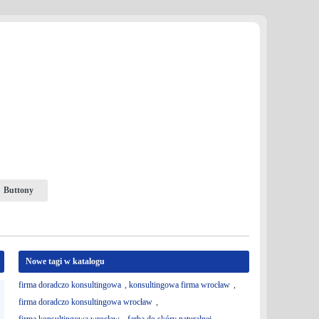
Buttony
Nowe tagi w katalogu
firma doradczo konsultingowa
,
konsultingowa firma wrocław
,
firma doradczo konsultingowa wrocław
,