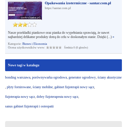
Opakowania izotermiczne - santar.com.pl
https://santar.com.pl
Nasze przekładki piankowe oraz pianka do wypełniania sprawiają, że nawet
najbardziej delikatne produkty dotrą do celu w doskonałym stanie. Dzięki (...)
»
Kategorie:
Biznes i Ekonomia
Ocena użytkowników www:
Średnia 0 (0 głosów)
Nowe tagi w katalogu
bonding warszawa
,
porównywarka ogrodowa
,
generator ogrodowy
,
ściany akustyczne
,
płyty fornirowane
,
ściany mobilne
,
gabinet fizjoterapii nowy sącz
,
fizjoterapia nowy sącz
,
dobry fizjoterapeuta nowy sącz
,
sanus gabinet fizjoterapii i osteopatii