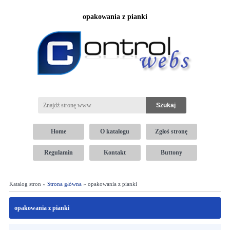
opakowania z pianki
Home
O katalogu
Zgłoś stronę
Regulamin
Kontakt
Buttony
Katalog stron »
Strona główna
» opakowania z pianki
opakowania z pianki