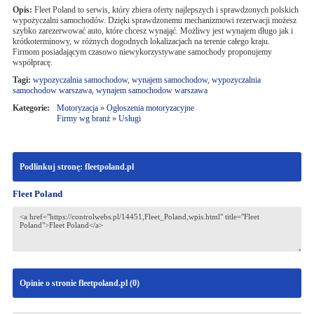
Opis:
Fleet Poland to serwis, który zbiera oferty najlepszych i sprawdzonych polskich
wypożyczalni samochodów. Dzięki sprawdzonemu mechanizmowi rezerwacji możesz
szybko zarezerwować auto, które chcesz wynająć. Możliwy jest wynajem długo jak i
krótkoterminowy, w różnych dogodnych lokalizacjach na terenie całego kraju.
Firmom posiadającym czasowo niewykorzystywane samochody proponujemy
współpracę.
Tagi:
wypozyczalnia samochodow
,
wynajem samochodow
,
wypozyczalnia
samochodow warszawa
,
wynajem samochodow warszawa
Kategorie:
Motoryzacja
»
Ogłoszenia motoryzacyjne
Firmy wg branż
»
Usługi
Podlinkuj stronę: fleetpoland.pl
Fleet Poland
Opinie o stronie fleetpoland.pl (
0
)