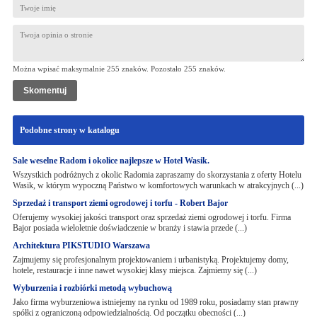
Można wpisać maksymalnie 255 znaków. Pozostało
255
znaków.
Podobne strony w katalogu
Sale weselne Radom i okolice najlepsze w Hotel Wasik.
Wszystkich podróżnych z okolic Radomia zapraszamy do skorzystania z oferty Hotelu
Wasik, w którym wypoczną Państwo w komfortowych warunkach w atrakcyjnych (...)
Sprzedaż i transport ziemi ogrodowej i torfu - Robert Bajor
Oferujemy wysokiej jakości transport oraz sprzedaż ziemi ogrodowej i torfu. Firma
Bajor posiada wieloletnie doświadczenie w branży i stawia przede (...)
Architektura PIKSTUDIO Warszawa
Zajmujemy się profesjonalnym projektowaniem i urbanistyką. Projektujemy domy,
hotele, restauracje i inne nawet wysokiej klasy miejsca. Zajmiemy się (...)
Wyburzenia i rozbiórki metodą wybuchową
Jako firma wyburzeniowa istniejemy na rynku od 1989 roku, posiadamy stan prawny
spółki z ograniczoną odpowiedzialnością. Od początku obecności (...)