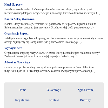
Hotel dla psów
Jesteśmy rozwiązaniem Państwa problemów na czas urlopu, wyjazdu czy też
nieoczekiwanej delegacji oczywiście jeśli posiadają Państwo domowe zwierzęta. (...)
Kantor Solec, Warszawa
Kantor, który mieści się w Warszawie, posiadamy dwie placówki jedna z nich na
Solcu, natomiast druga to jest przy ulicy Grochowskiej. Jeśli poszukujesz, (...)
Organizacja imprez
Jeżeli planujesz organizację imprezy, to zdecydowanie zapoznać powinieneś się z naszą
ofertą! Zajmujemy się kompleksowym planowaniem i realizacją (...)
Wynajem scen
Organizujesz imprezę rozrywkową, w czasie której niezbędne jest rozłożenie sceny?
Zadzwoń do nas już teraz i zapytaj o jej wynajem. Wiedz, że (...)
Adwokat Nowy Sącz
świadczymy profesjonalną i kompleksową obsługę prawną zarówno Klientom
indywidualnym jak i Przedsiębiorcom w zakresie związanym z prowadzoną (...)
Home
O katalogu
Zgłoś stronę
Regulamin
Kontakt
Buttony