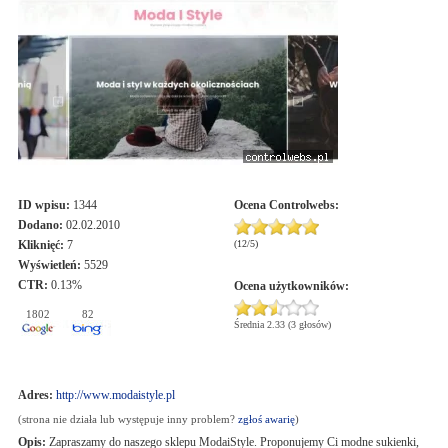
ID wpisu:
1344
Ocena
Controlwebs
:
Dodano:
02.02.2010
Kliknięć:
7
(
12
/
5
)
Wyświetleń:
5529
CTR:
0.13%
Ocena użytkowników:
1802
82
Średnia 2.33 (3 głosów)
Adres:
http://www.modaistyle.pl
(strona nie działa lub występuje inny problem?
zgłoś awarię
)
Opis:
Zapraszamy do naszego sklepu ModaiStyle. Proponujemy Ci modne sukienki,