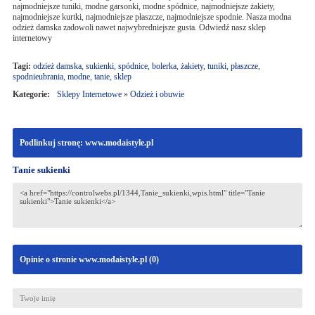
najmodniejsze tuniki, modne garsonki, modne spódnice, najmodniejsze żakiety,
najmodniejsze kurtki, najmodniejsze płaszcze, najmodniejsze spodnie. Nasza modna
odzież damska zadowoli nawet najwybredniejsze gusta. Odwiedź nasz sklep
internetowy
Tagi:
odzież damska
,
sukienki
,
spódnice
,
bolerka
,
żakiety
,
tuniki
,
płaszcze
,
spodnieubrania
,
modne
,
tanie
,
sklep
Kategorie:
Sklepy Internetowe
»
Odzież i obuwie
Podlinkuj stronę: www.modaistyle.pl
Tanie sukienki
Opinie o stronie www.modaistyle.pl (
0
)