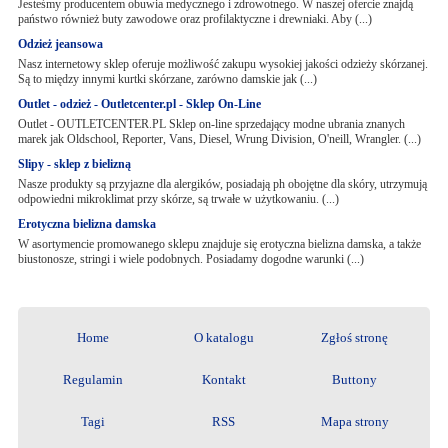
Jesteśmy producentem obuwia medycznego i zdrowotnego. W naszej ofercie znajdą
państwo również buty zawodowe oraz profilaktyczne i drewniaki. Aby (...)
Odzież jeansowa
Nasz internetowy sklep oferuje możliwość zakupu wysokiej jakości odzieży skórzanej.
Są to między innymi kurtki skórzane, zarówno damskie jak (...)
Outlet - odzież - Outletcenter.pl - Sklep On-Line
Outlet - OUTLETCENTER.PL Sklep on-line sprzedający modne ubrania znanych
marek jak Oldschool, Reporter, Vans, Diesel, Wrung Division, O'neill, Wrangler. (...)
Slipy - sklep z bielizną
Nasze produkty są przyjazne dla alergików, posiadają ph obojętne dla skóry, utrzymują
odpowiedni mikroklimat przy skórze, są trwałe w użytkowaniu. (...)
Erotyczna bielizna damska
W asortymencie promowanego sklepu znajduje się erotyczna bielizna damska, a także
biustonosze, stringi i wiele podobnych. Posiadamy dogodne warunki (...)
Home
O katalogu
Zgłoś stronę
Regulamin
Kontakt
Buttony
Tagi
RSS
Mapa strony