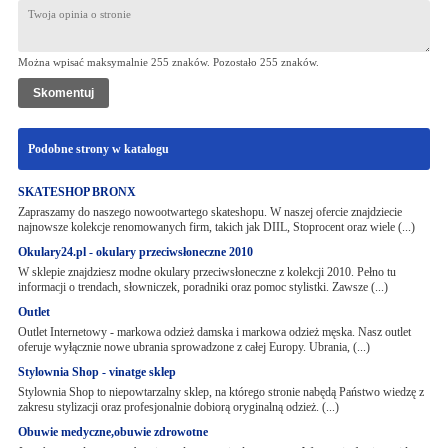
Można wpisać maksymalnie 255 znaków. Pozostało
255
znaków.
Podobne strony w katalogu
SKATESHOP BRONX
Zapraszamy do naszego nowootwartego skateshopu. W naszej ofercie znajdziecie
najnowsze kolekcje renomowanych firm, takich jak DIIL, Stoprocent oraz wiele (...)
Okulary24.pl - okulary przeciwsłoneczne 2010
W sklepie znajdziesz modne okulary przeciwsłoneczne z kolekcji 2010. Pełno tu
informacji o trendach, słowniczek, poradniki oraz pomoc stylistki. Zawsze (...)
Outlet
Outlet Internetowy - markowa odzież damska i markowa odzież męska. Nasz outlet
oferuje wyłącznie nowe ubrania sprowadzone z całej Europy. Ubrania, (...)
Stylownia Shop - vinatge sklep
Stylownia Shop to niepowtarzalny sklep, na którego stronie nabędą Państwo wiedzę z
zakresu stylizacji oraz profesjonalnie dobiorą oryginalną odzież. (...)
Obuwie medyczne,obuwie zdrowotne