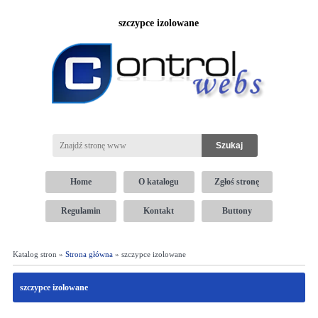
szczypce izolowane
Home
O katalogu
Zgłoś stronę
Regulamin
Kontakt
Buttony
Katalog stron »
Strona główna
» szczypce izolowane
szczypce izolowane