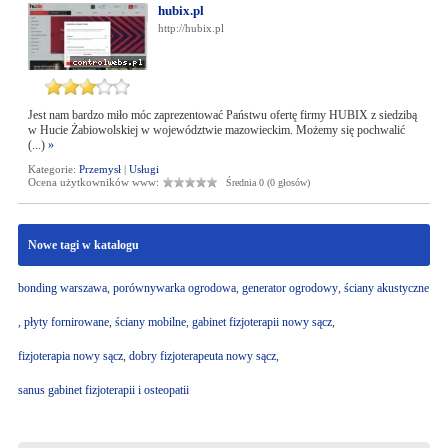
hubix.pl
http://hubix.pl
Jest nam bardzo miło móc zaprezentować Państwu ofertę firmy HUBIX z siedzibą
w Hucie Żabiowolskiej w województwie mazowieckim. Możemy się pochwalić
(...)
»
Kategorie:
Przemysł
|
Usługi
Ocena użytkowników www:
Średnia 0 (0 głosów)
Nowe tagi w katalogu
bonding warszawa
,
porównywarka ogrodowa
,
generator ogrodowy
,
ściany akustyczne
,
płyty fornirowane
,
ściany mobilne
,
gabinet fizjoterapii nowy sącz
,
fizjoterapia nowy sącz
,
dobry fizjoterapeuta nowy sącz
,
sanus gabinet fizjoterapii i osteopatii