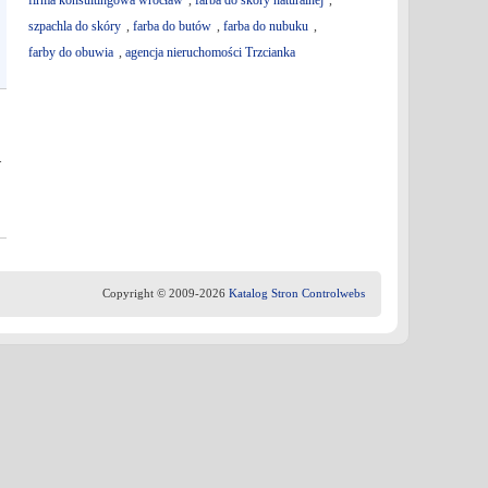
firma konsultingowa wrocław
,
farba do skóry naturalnej
,
szpachla do skóry
,
farba do butów
,
farba do nubuku
,
farby do obuwia
,
agencja nieruchomości Trzcianka
.
Copyright © 2009-2026
Katalog Stron Controlwebs