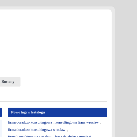
Buttony
Nowe tagi w katalogu
firma doradczo konsultingowa
,
konsultingowa firma wrocław
,
firma doradczo konsultingowa wrocław
,