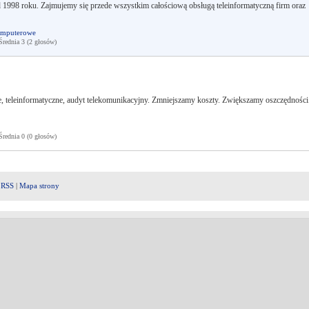
od 1998 roku. Zajmujemy się przede wszystkim całościową obsługą teleinformatyczną firm oraz
omputerowe
ednia 3 (2 głosów)
, teleinformatyczne, audyt telekomunikacyjny. Zmniejszamy koszty. Zwiększamy oszczędności
ednia 0 (0 głosów)
|
RSS
|
Mapa strony