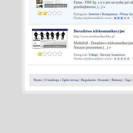
Firma - PIM Sp. z o.o jest na rynku już 
przedsiębiorstw, (...)
»
Kategorie:
Internet i Komputery
|
Firmy k
Ocena użytkowników www:
Śr
Doradztwo telekomunikacyjne
http://www.mediasellpolska.pl
MediaSell - Doradztwo telekomunikacyjne
Naszym priorytetem (...)
»
Kategorie:
Usługi
|
Serwisy branżowe
Ocena użytkowników www:
Śr
Home
|
O katalogu
|
Zgłoś stronę
|
Regulamin
|
Kontakt
|
Buttony
|
Tagi