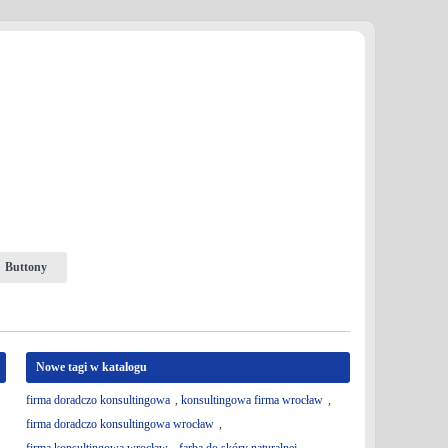
Buttony
Nowe tagi w katalogu
firma doradczo konsultingowa
,
konsultingowa firma wrocław
,
firma doradczo konsultingowa wrocław
,