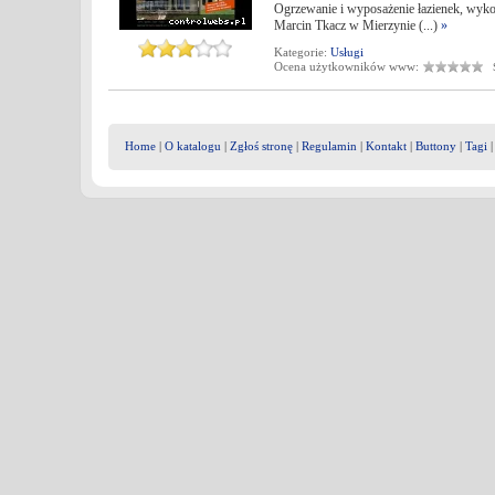
Ogrzewanie i wyposażenie łazienek, wyko
Marcin Tkacz w Mierzynie (...)
»
Kategorie:
Usługi
Ocena użytkowników www:
Śr
Home
|
O katalogu
|
Zgłoś stronę
|
Regulamin
|
Kontakt
|
Buttony
|
Tagi