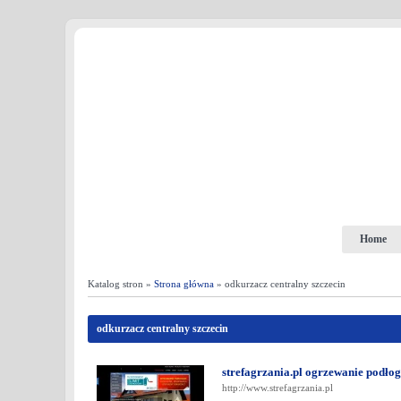
Home
Katalog stron »
Strona główna
» odkurzacz centralny szczecin
odkurzacz centralny szczecin
strefagrzania.pl ogrzewanie podło
http://www.strefagrzania.pl