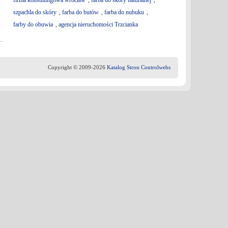
firma konsultingowa wrocław
,
farba do skóry naturalnej
,
szpachla do skóry
,
farba do butów
,
farba do nubuku
,
farby do obuwia
,
agencja nieruchomości Trzcianka
Copyright © 2009-2026
Katalog Stron Controlwebs