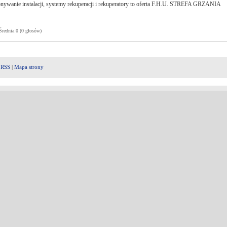
nywanie instalacji, systemy rekuperacji i rekuperatory to oferta F.H.U. STREFA GRZANIA
ednia 0 (0 głosów)
|
RSS
|
Mapa strony