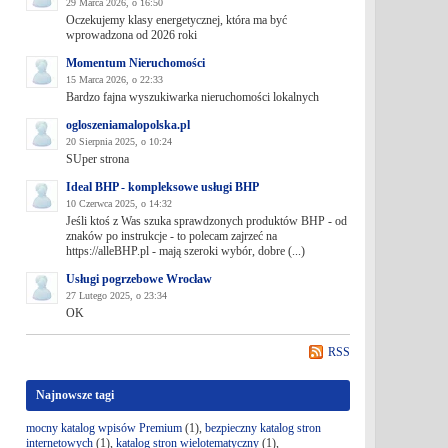
29 Marca 2026, o 16:50
Oczekujemy klasy energetycznej, która ma być
wprowadzona od 2026 roki
Momentum Nieruchomości
15 Marca 2026, o 22:33
Bardzo fajna wyszukiwarka nieruchomości lokalnych
ogloszeniamalopolska.pl
20 Sierpnia 2025, o 10:24
SUper strona
Ideal BHP - kompleksowe usługi BHP
10 Czerwca 2025, o 14:32
Jeśli ktoś z Was szuka sprawdzonych produktów BHP - od
znaków po instrukcje - to polecam zajrzeć na
https://alleBHP.pl - mają szeroki wybór, dobre (...)
Usługi pogrzebowe Wrocław
27 Lutego 2025, o 23:34
OK
RSS
Najnowsze tagi
mocny katalog wpisów Premium
(1),
bezpieczny katalog stron
internetowych
(1),
katalog stron wielotematyczny
(1),