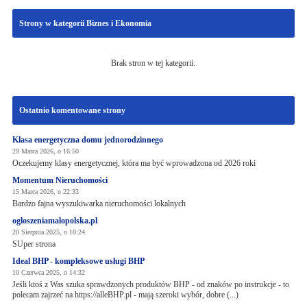
Strony w kategorii Biznes i Ekonomia
Brak stron w tej kategorii.
Ostatnio komentowane strony
Klasa energetyczna domu jednorodzinnego
29 Marca 2026, o 16:50
Oczekujemy klasy energetycznej, która ma być wprowadzona od 2026 roki
Momentum Nieruchomości
15 Marca 2026, o 22:33
Bardzo fajna wyszukiwarka nieruchomości lokalnych
ogloszeniamalopolska.pl
20 Sierpnia 2025, o 10:24
SUper strona
Ideal BHP - kompleksowe usługi BHP
10 Czerwca 2025, o 14:32
Jeśli ktoś z Was szuka sprawdzonych produktów BHP - od znaków po instrukcje - to
polecam zajrzeć na https://alleBHP.pl - mają szeroki wybór, dobre (...)