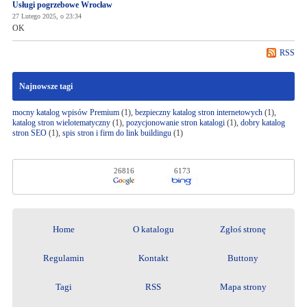
Usługi pogrzebowe Wrocław
27 Lutego 2025, o 23:34
OK
RSS
Najnowsze tagi
mocny katalog wpisów Premium
(1),
bezpieczny katalog stron internetowych
(1),
katalog stron wielotematyczny
(1),
pozycjonowanie stron katalogi
(1),
dobry katalog
stron SEO
(1),
spis stron i firm do link buildingu
(1)
26816
6173
Home
O katalogu
Zgłoś stronę
Regulamin
Kontakt
Buttony
Tagi
RSS
Mapa strony