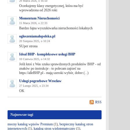
29 Marca 2026, o 16:50
Oczekujemy klasy energetycznej, która ma być
wprowadzona od 2026 roki
Momentum Nieruchomości
15 Marca 2026, o 22:33
Bardzo fajna wyszukiwarka nieruchomości lokalnych
ogloszeniamalopolska.pl
20 Sierpnia 2025, o 10:24
SUper strona
Ideal BHP - kompleksowe usługi BHP
10 Czerwca 2025, o 14:32
Jeśli ktoś z Was szuka sprawdzonych produktów BHP - od
znaków po instrukcje - to polecam zajrzeć na
https://alleBHP.pl - mają szeroki wybór, dobre (...)
Usługi pogrzebowe Wrocław
27 Lutego 2025, o 23:34
OK
RSS
Najnowsze tagi
mocny katalog wpisów Premium
(1),
bezpieczny katalog stron
internetowych
(1),
katalog stron wielotematyczny
(1),