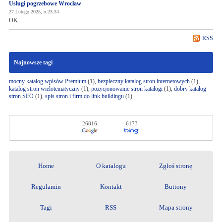
Usługi pogrzebowe Wrocław
27 Lutego 2025, o 23:34
OK
RSS
Najnowsze tagi
mocny katalog wpisów Premium
(1),
bezpieczny katalog stron internetowych
(1),
katalog stron wielotematyczny
(1),
pozycjonowanie stron katalogi
(1),
dobry katalog
stron SEO
(1),
spis stron i firm do link buildingu
(1)
26816
6173
Home
O katalogu
Zgłoś stronę
Regulamin
Kontakt
Buttony
Tagi
RSS
Mapa strony