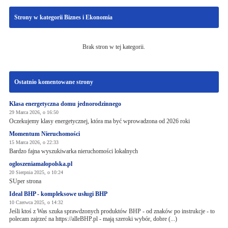
Strony w kategorii Biznes i Ekonomia
Brak stron w tej kategorii.
Ostatnio komentowane strony
Klasa energetyczna domu jednorodzinnego
29 Marca 2026, o 16:50
Oczekujemy klasy energetycznej, która ma być wprowadzona od 2026 roki
Momentum Nieruchomości
15 Marca 2026, o 22:33
Bardzo fajna wyszukiwarka nieruchomości lokalnych
ogloszeniamalopolska.pl
20 Sierpnia 2025, o 10:24
SUper strona
Ideal BHP - kompleksowe usługi BHP
10 Czerwca 2025, o 14:32
Jeśli ktoś z Was szuka sprawdzonych produktów BHP - od znaków po instrukcje - to
polecam zajrzeć na https://alleBHP.pl - mają szeroki wybór, dobre (...)