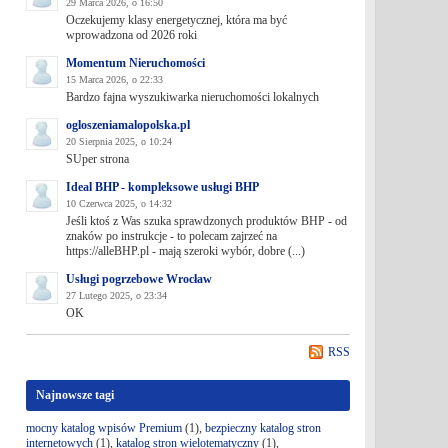
29 Marca 2026, o 16:50
Oczekujemy klasy energetycznej, która ma być
wprowadzona od 2026 roki
Momentum Nieruchomości
15 Marca 2026, o 22:33
Bardzo fajna wyszukiwarka nieruchomości lokalnych
ogloszeniamalopolska.pl
20 Sierpnia 2025, o 10:24
SUper strona
Ideal BHP - kompleksowe usługi BHP
10 Czerwca 2025, o 14:32
Jeśli ktoś z Was szuka sprawdzonych produktów BHP - od
znaków po instrukcje - to polecam zajrzeć na
https://alleBHP.pl - mają szeroki wybór, dobre (...)
Usługi pogrzebowe Wrocław
27 Lutego 2025, o 23:34
OK
RSS
Najnowsze tagi
mocny katalog wpisów Premium
(1),
bezpieczny katalog stron
internetowych
(1),
katalog stron wielotematyczny
(1),