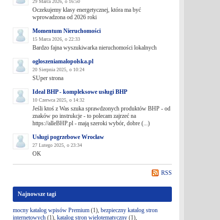
29 Marca 2026, o 16:50
Oczekujemy klasy energetycznej, która ma być
wprowadzona od 2026 roki
Momentum Nieruchomości
15 Marca 2026, o 22:33
Bardzo fajna wyszukiwarka nieruchomości lokalnych
ogloszeniamalopolska.pl
20 Sierpnia 2025, o 10:24
SUper strona
Ideal BHP - kompleksowe usługi BHP
10 Czerwca 2025, o 14:32
Jeśli ktoś z Was szuka sprawdzonych produktów BHP - od
znaków po instrukcje - to polecam zajrzeć na
https://alleBHP.pl - mają szeroki wybór, dobre (...)
Usługi pogrzebowe Wrocław
27 Lutego 2025, o 23:34
OK
RSS
Najnowsze tagi
mocny katalog wpisów Premium
(1),
bezpieczny katalog stron
internetowych
(1),
katalog stron wielotematyczny
(1),