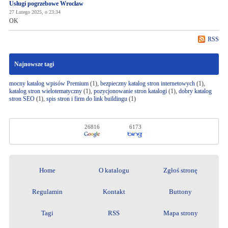
Usługi pogrzebowe Wrocław
27 Lutego 2025, o 23:34
OK
RSS
Najnowsze tagi
mocny katalog wpisów Premium
(1),
bezpieczny katalog stron internetowych
(1),
katalog stron wielotematyczny
(1),
pozycjonowanie stron katalogi
(1),
dobry katalog
stron SEO
(1),
spis stron i firm do link buildingu
(1)
26816
6173
Home
O katalogu
Zgłoś stronę
Regulamin
Kontakt
Buttony
Tagi
RSS
Mapa strony