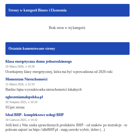
Strony w kategorii Biznes i Ekonomia
Brak stron w tej kategorii.
Ostatnio komentowane strony
Klasa energetyczna domu jednorodzinnego
29 Marca 2026, o 16:50
Oczekujemy klasy energetycznej, która ma być wprowadzona od 2026 roki
Momentum Nieruchomości
15 Marca 2026, o 22:33
Bardzo fajna wyszukiwarka nieruchomości lokalnych
ogloszeniamalopolska.pl
20 Sierpnia 2025, o 10:24
SUper strona
Ideal BHP - kompleksowe usługi BHP
10 Czerwca 2025, o 14:32
Jeśli ktoś z Was szuka sprawdzonych produktów BHP - od znaków po instrukcje - to
polecam zajrzeć na https://alleBHP.pl - mają szeroki wybór, dobre (...)