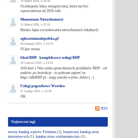
29 Marca 2026, o 16:50
Oczekujemy klasy energetycznej, która ma być
wprowadzona od 2026 roki
Momentum Nieruchomości
15 Marca 2026, o 22:33
Bardzo fajna wyszukiwarka nieruchomości lokalnych
ogloszeniamalopolska.pl
20 Sierpnia 2025, o 10:24
SUper strona
Ideal BHP - kompleksowe usługi BHP
10 Czerwca 2025, o 14:32
Jeśli ktoś z Was szuka sprawdzonych produktów BHP - od
znaków po instrukcje - to polecam zajrzeć na
https://alleBHP.pl - mają szeroki wybór, dobre (...)
Usługi pogrzebowe Wrocław
27 Lutego 2025, o 23:34
OK
RSS
Najnowsze tagi
mocny katalog wpisów Premium
(1),
bezpieczny katalog stron
internetowych
(1),
katalog stron wielotematyczny
(1),