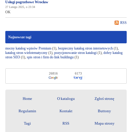
Usługi pogrzebowe Wrocław
27 Lutego 2025, o 23:34
OK
RSS
Najnowsze tagi
mocny katalog wpisów Premium
(1),
bezpieczny katalog stron internetowych
(1),
katalog stron wielotematyczny
(1),
pozycjonowanie stron katalogi
(1),
dobry katalog
stron SEO
(1),
spis stron i firm do link buildingu
(1)
26816
6173
Home
O katalogu
Zgłoś stronę
Regulamin
Kontakt
Buttony
Tagi
RSS
Mapa strony