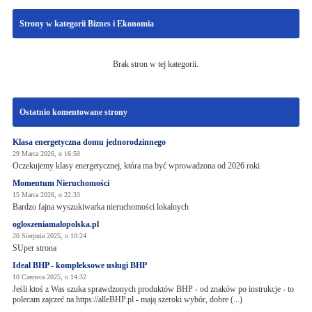
Strony w kategorii Biznes i Ekonomia
Brak stron w tej kategorii.
Ostatnio komentowane strony
Klasa energetyczna domu jednorodzinnego
29 Marca 2026, o 16:50
Oczekujemy klasy energetycznej, która ma być wprowadzona od 2026 roki
Momentum Nieruchomości
15 Marca 2026, o 22:33
Bardzo fajna wyszukiwarka nieruchomości lokalnych
ogloszeniamalopolska.pl
20 Sierpnia 2025, o 10:24
SUper strona
Ideal BHP - kompleksowe usługi BHP
10 Czerwca 2025, o 14:32
Jeśli ktoś z Was szuka sprawdzonych produktów BHP - od znaków po instrukcje - to
polecam zajrzeć na https://alleBHP.pl - mają szeroki wybór, dobre (...)