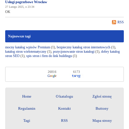
Usługi pogrzebowe Wrocław
27 Lutego 2025, o 23:34
OK
RSS
Najnowsze tagi
mocny katalog wpisów Premium
(1),
bezpieczny katalog stron internetowych
(1),
katalog stron wielotematyczny
(1),
pozycjonowanie stron katalogi
(1),
dobry katalog
stron SEO
(1),
spis stron i firm do link buildingu
(1)
26816
6173
Home
O katalogu
Zgłoś stronę
Regulamin
Kontakt
Buttony
Tagi
RSS
Mapa strony