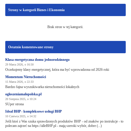
Strony w kategorii Biznes i Ekonomia
Brak stron w tej kategorii.
Ostatnio komentowane strony
Klasa energetyczna domu jednorodzinnego
29 Marca 2026, o 16:50
Oczekujemy klasy energetycznej, która ma być wprowadzona od 2026 roki
Momentum Nieruchomości
15 Marca 2026, o 22:33
Bardzo fajna wyszukiwarka nieruchomości lokalnych
ogloszeniamalopolska.pl
20 Sierpnia 2025, o 10:24
SUper strona
Ideal BHP - kompleksowe usługi BHP
10 Czerwca 2025, o 14:32
Jeśli ktoś z Was szuka sprawdzonych produktów BHP - od znaków po instrukcje - to
polecam zajrzeć na https://alleBHP.pl - mają szeroki wybór, dobre (...)