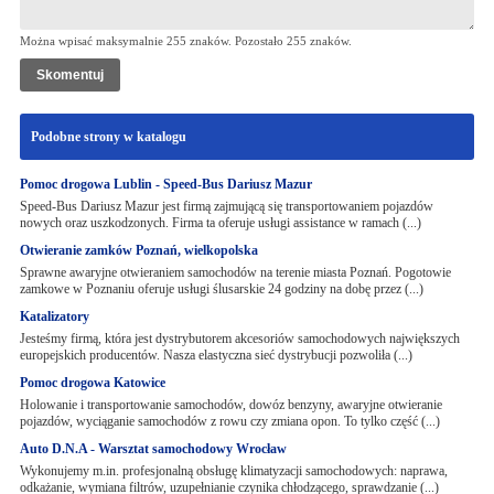
Można wpisać maksymalnie 255 znaków. Pozostało
255
znaków.
Podobne strony w katalogu
Pomoc drogowa Lublin - Speed-Bus Dariusz Mazur
Speed-Bus Dariusz Mazur jest firmą zajmującą się transportowaniem pojazdów
nowych oraz uszkodzonych. Firma ta oferuje usługi assistance w ramach (...)
Otwieranie zamków Poznań, wielkopolska
Sprawne awaryjne otwieraniem samochodów na terenie miasta Poznań. Pogotowie
zamkowe w Poznaniu oferuje usługi ślusarskie 24 godziny na dobę przez (...)
Katalizatory
Jesteśmy firmą, która jest dystrybutorem akcesoriów samochodowych największych
europejskich producentów. Nasza elastyczna sieć dystrybucji pozwoliła (...)
Pomoc drogowa Katowice
Holowanie i transportowanie samochodów, dowóz benzyny, awaryjne otwieranie
pojazdów, wyciąganie samochodów z rowu czy zmiana opon. To tylko część (...)
Auto D.N.A - Warsztat samochodowy Wrocław
Wykonujemy m.in. profesjonalną obsługę klimatyzacji samochodowych: naprawa,
odkażanie, wymiana filtrów, uzupełnianie czynika chłodzącego, sprawdzanie (...)