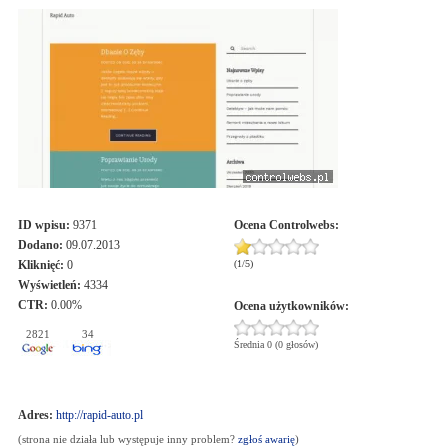
ID wpisu:
9371
Ocena
Controlwebs
:
Dodano:
09.07.2013
Kliknięć:
0
(
1
/
5
)
Wyświetleń:
4334
CTR:
0.00%
Ocena użytkowników:
2821
34
Średnia 0 (0 głosów)
Adres:
http://rapid-auto.pl
(strona nie działa lub występuje inny problem?
zgłoś awarię
)