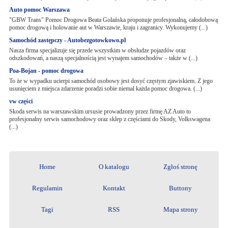
Auto pomoc Warszawa
"GBW Trans" Pomoc Drogowa Beata Golańska proponuje profesjonalną, całodobową
pomoc drogową i holowanie aut w Warszawie, kraju i zagranicy. Wykonujemy (...)
Samochód zastępczy - Autobezgotowkowo.pl
Nasza firma specjalizuje się przede wszystkim w obsłudze pojazdów oraz
odszkodowań, a naszą specjalnością jest wynajem samochodów – także w (...)
Poa-Bojan - pomoc drogowa
To że w wypadku ucierpi samochód osobowy jest dosyć częstym zjawiskiem. Z jego
usunięciem z miejsca zdarzenie poradzi sobie niemal każda pomoc drogowa. (...)
vw części
Skoda serwis na warszawskim ursusie prowadzony przez firmę AZ Auto to
profesjonalny serwis samochodowy oraz sklep z częściami do Skody, Volkswagena
(...)
Home
O katalogu
Zgłoś stronę
Regulamin
Kontakt
Buttony
Tagi
RSS
Mapa strony