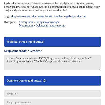
Opis:
Skupujemy auta osobowe i dostawcze, bez względu na to czy są używane,
bezwypadkowe czy powypadkowe lub do poprawek lakierniczych. Biuro naszej firmy
znajduje się we Wrocławiu przy ulicy Kiełczowskiej 143.
Tagi:
skup aut wrocław
,
skup samochodów wrocław
,
rapid-auto
,
skup aut
Kategorie:
Motoryzacja
»
Firmy motoryzacyjne
Motoryzacja
»
Ogłoszenia motoryzacyjne
Podlinkuj stronę: rapid-auto.pl
Skup samochodów Wrocław
Opinie o stronie rapid-auto.pl (
0
)