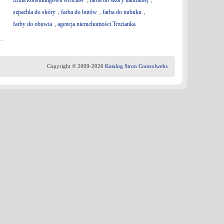
firma konsultingowa wrocław
,
farba do skóry naturalnej
,
szpachla do skóry
,
farba do butów
,
farba do nubuku
,
farby do obuwia
,
agencja nieruchomości Trzcianka
Copyright © 2009-2026
Katalog Stron Controlwebs