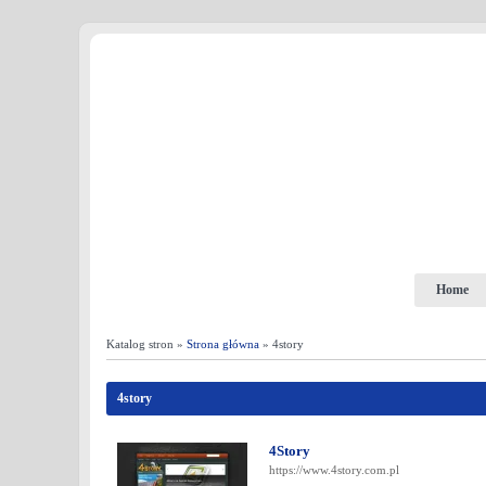
Home
Katalog stron »
Strona główna
» 4story
4story
4Story
https://www.4story.com.pl