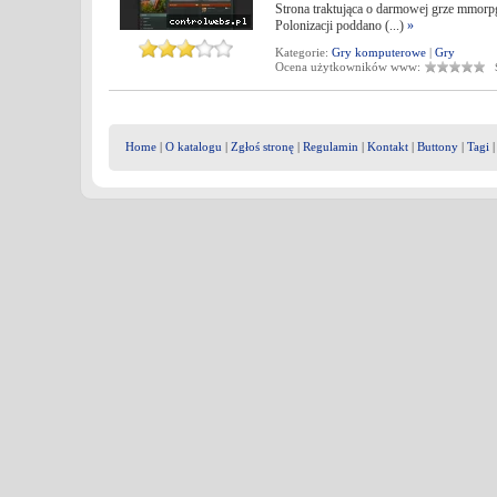
Strona traktująca o darmowej grze mmorpg 
Polonizacji poddano (...)
»
Kategorie:
Gry komputerowe
|
Gry
Ocena użytkowników www:
Śr
Home
|
O katalogu
|
Zgłoś stronę
|
Regulamin
|
Kontakt
|
Buttony
|
Tagi