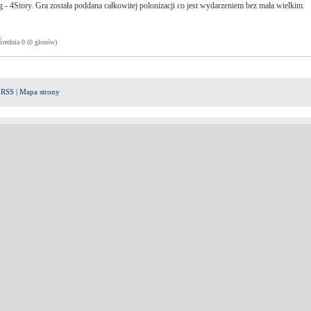
- 4Story. Gra została poddana całkowitej polonizacji co jest wydarzeniem bez mała wielkim.
ednia 0 (0 głosów)
|
RSS
|
Mapa strony