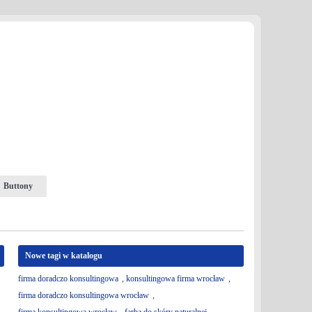
Buttony
Nowe tagi w katalogu
firma doradczo konsultingowa
,
konsultingowa firma wrocław
,
firma doradczo konsultingowa wrocław
,