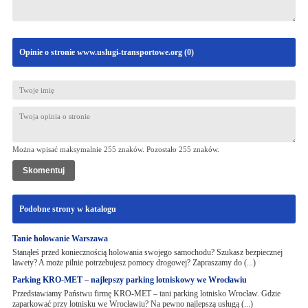
Opinie o stronie www.uslugi-transportowe.org (
0
)
Można wpisać maksymalnie 255 znaków. Pozostało
255
znaków.
Podobne strony w katalogu
Tanie holowanie Warszawa
Stanąłeś przed koniecznością holowania swojego samochodu? Szukasz bezpiecznej
lawety? A może pilnie potrzebujesz pomocy drogowej? Zapraszamy do (...)
Parking KRO-MET – najlepszy parking lotniskowy we Wrocławiu
Przedstawiamy Państwu firmę KRO-MET – tani parking lotnisko Wrocław. Gdzie
zaparkować przy lotnisku we Wrocławiu? Na pewno najlepszą usługą (...)