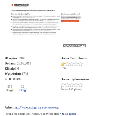
ID wpisu:
8908
Ocena
Controlwebs
:
Dodano:
28.05.2013
Kliknięć:
0
(
1
/
5
)
Wyświetleń:
1798
CTR:
0.00%
Ocena użytkowników:
233
22
Średnia 0 (0 głosów)
Adres:
http://www.uslugi-transportowe.org
(strona nie działa lub występuje inny problem?
zgłoś awarię
)