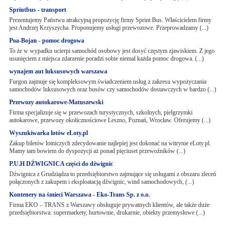
Sprintbus - transport
Prezentujemy Państwu atrakcyjną propozycję firmy Sprint Bus. Właścicielem firmy
jest Andrzej Krzyszycha. Proponujemy usługi przewozowe. Przeprowadzamy (...)
Poa-Bojan - pomoc drogowa
To że w wypadku ucierpi samochód osobowy jest dosyć częstym zjawiskiem. Z jego
usunięciem z miejsca zdarzenie poradzi sobie niemal każda pomoc drogowa. (...)
wynajem aut luksusowych warszawa
Furgon zajmuje się kompleksowym świadczeniem usług z zakresu wypożyczania
samochodów luksusowych oraz busów czy samochodów dostawczych w bardzo (...)
Przewozy autokarowe-Matuszewski
Firma specjalizuje się w przewozach turystycznych, szkolnych, pielgrzymki
autokarowe, przewozy okolicznościowe Leszno, Poznań, Wrocław. Oferujemy (...)
Wyszukiwarka lotów eLoty.pl
Zakup biletów lotniczych zdecydowanie najlepiej jest dokonać na witrynie eLoty.pl.
Mamy tam bowiem do dyspozycji aż ponad pięciuset przewoźników (...)
P.U.H DŹWIGNICA części do dźwignic
Dźwignica z Grudziądza to przedsiębiorstwo zajmujące się usługami z obszaru zleceń
połączonych z zakupem i eksploatacją dźwignic, wind samochodowych, (...)
Kontenery na śmieci Warszawa - Eko-Trans Sp. z o.o.
Firma EKO – TRANS z Warszawy obsługuje prywatnych klientów, ale także duże
przedsiębiorstwa: supermarkety, hurtownie, drukarnie, obiekty przemysłowe (...)