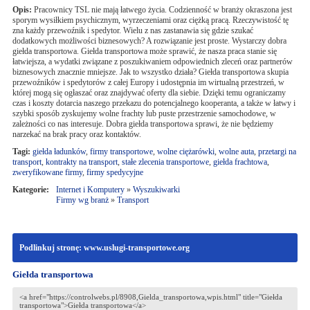
Opis:
Pracownicy TSL nie mają łatwego życia. Codzienność w branży okraszona jest
sporym wysiłkiem psychicznym, wyrzeczeniami oraz ciężką pracą. Rzeczywistość tę
zna każdy przewoźnik i spedytor. Wielu z nas zastanawia się gdzie szukać
dodatkowych możliwości biznesowych? A rozwiązanie jest proste. Wystarczy dobra
giełda transportowa. Giełda transportowa może sprawić, że nasza praca stanie się
łatwiejsza, a wydatki związane z poszukiwaniem odpowiednich zleceń oraz partnerów
biznesowych znacznie mniejsze. Jak to wszystko działa? Giełda transportowa skupia
przewoźników i spedytorów z całej Europy i udostępnia im wirtualną przestrzeń, w
której mogą się ogłaszać oraz znajdywać oferty dla siebie. Dzięki temu ograniczamy
czas i koszty dotarcia naszego przekazu do potencjalnego kooperanta, a także w łatwy i
szybki sposób zyskujemy wolne frachty lub puste przestrzenie samochodowe, w
zależności co nas interesuje. Dobra giełda transportowa sprawi, że nie będziemy
narzekać na brak pracy oraz kontaktów.
Tagi:
giełda ładunków
,
firmy transportowe
,
wolne ciężarówki
,
wolne auta
,
przetargi na
transport
,
kontrakty na transport
,
stałe zlecenia transportowe
,
giełda frachtowa
,
zweryfikowane firmy
,
firmy spedycyjne
Kategorie:
Internet i Komputery
»
Wyszukiwarki
Firmy wg branż
»
Transport
Podlinkuj stronę: www.uslugi-transportowe.org
Giełda transportowa