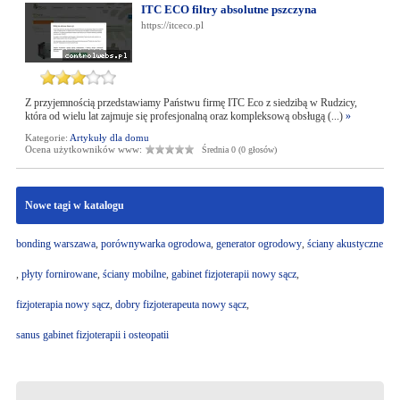
ITC ECO filtry absolutne pszczyna
https://itceco.pl
Z przyjemnością przedstawiamy Państwu firmę ITC Eco z siedzibą w Rudzicy,
która od wielu lat zajmuje się profesjonalną oraz kompleksową obsługą (...)
»
Kategorie:
Artykuły dla domu
Ocena użytkowników www:
Średnia 0 (0 głosów)
Nowe tagi w katalogu
bonding warszawa
,
porównywarka ogrodowa
,
generator ogrodowy
,
ściany akustyczne
,
płyty fornirowane
,
ściany mobilne
,
gabinet fizjoterapii nowy sącz
,
fizjoterapia nowy sącz
,
dobry fizjoterapeuta nowy sącz
,
sanus gabinet fizjoterapii i osteopatii