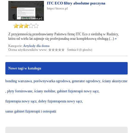
ITC ECO filtry absolutne pszczyna
https://itceco.pl
Z przyjemnością przedstawiamy Państwu firmę ITC Eco z siedzibą w Rudzicy,
która od wielu lat zajmuje się profesjonalną oraz kompleksową obsługą (...)
»
Kategorie:
Artykuły dla domu
Ocena użytkowników www:
Średnia 0 (0 głosów)
Nowe tagi w katalogu
bonding warszawa
,
porównywarka ogrodowa
,
generator ogrodowy
,
ściany akustyczne
,
płyty fornirowane
,
ściany mobilne
,
gabinet fizjoterapii nowy sącz
,
fizjoterapia nowy sącz
,
dobry fizjoterapeuta nowy sącz
,
sanus gabinet fizjoterapii i osteopatii