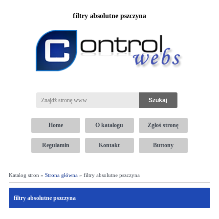
filtry absolutne pszczyna
Home
O katalogu
Zgłoś stronę
Regulamin
Kontakt
Buttony
Katalog stron »
Strona główna
» filtry absolutne pszczyna
filtry absolutne pszczyna