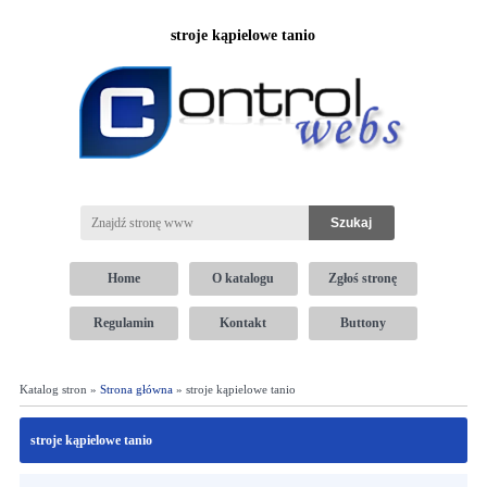
stroje kąpielowe tanio
Home
O katalogu
Zgłoś stronę
Regulamin
Kontakt
Buttony
Katalog stron »
Strona główna
» stroje kąpielowe tanio
stroje kąpielowe tanio