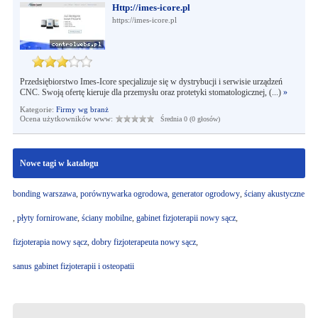
Http://imes-icore.pl
https://imes-icore.pl
Przedsiębiorstwo Imes-Icore specjalizuje się w dystrybucji i serwisie urządzeń
CNC. Swoją ofertę kieruje dla przemysłu oraz protetyki stomatologicznej, (...)
»
Kategorie:
Firmy wg branż
Ocena użytkowników www:
Średnia 0 (0 głosów)
Nowe tagi w katalogu
bonding warszawa
,
porównywarka ogrodowa
,
generator ogrodowy
,
ściany akustyczne
,
płyty fornirowane
,
ściany mobilne
,
gabinet fizjoterapii nowy sącz
,
fizjoterapia nowy sącz
,
dobry fizjoterapeuta nowy sącz
,
sanus gabinet fizjoterapii i osteopatii