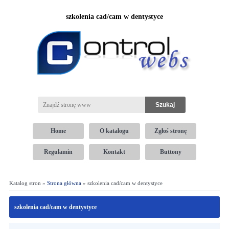
szkolenia cad/cam w dentystyce
Home
O katalogu
Zgłoś stronę
Regulamin
Kontakt
Buttony
Katalog stron »
Strona główna
» szkolenia cad/cam w dentystyce
szkolenia cad/cam w dentystyce