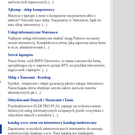
zarówno tych najnowszych, (...)
Ajkomp - sklep komputerowy
Marzysz o laptopie a może o komputerze stacjonarnym albo o
tablecie? Odwiedź nasz sklep. Stacjonarny w Warszawie, bądź też
nasz sklep internetowy. (...)
Usługi informatyczne Warszawa
Najlepsze usługi informatyczne znaleźć mogą Państwo na naszej
stronie inernetowej. Kompleksowa oferta, jaką zapewnia nasza firma
to m.in. administrowanie (...)
Serwis laptopów
Nasza firma, czyli BMW Electronics, to znana warszawska firma,
specjalizująca się w naprawie sprzętu RTV, na przykład telewizorów,
nagrywarek i laptopów. (...)
Sklep z Tonerami - Kserkop
a
Szybkie , bezpieczne i objęte gwarancją jakości zakupy internetowe.
Nasza bogata oferta obejmuje szeroki zakres zarówno tonerów
alternatywnych jak (...)
,
Odzyskiwanie Danych | Skutecznie i Tanio
Przedsiębiorstwo ELEKTRO-PCAL zajmuje się wykonywaniem
fachowych usług informatycznych związanych przede wszystkim z
odzyskiem danych z nośników (...)
katalog www stron seo internetowy katalogi moderowany
Zapraszamy wszystkich zainteresowanych internautów do naszego
wartościowego katalogu www. Nasz katalog jest katalogiem