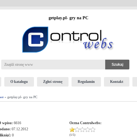
getplay.pl- gry na PC
O katalogu
Zgłoś stronę
Regulamin
Kontakt
owe
» getplay.pl- gry na PC
D wpisu:
6616
Ocena
Controlwebs
:
odano:
07.12.2012
liknięć:
0
(
1
/
5
)