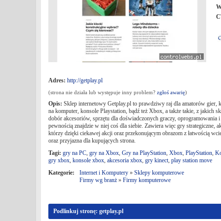
W
C
Adres:
http://getplay.pl
(strona nie działa lub występuje inny problem?
zgłoś awarię
)
Opis:
Sklep internetowy Getplay.pl to prawdziwy raj dla amatorów gier, k
na komputer, konsole Playstation, bądź też Xbox, a także takie, z jakic
dobór akcesoriów, sprzętu dla doświadczonych graczy, oprogramowania i 
pewnością znajdzie w niej coś dla siebie. Zawiera więc gry strategiczne, a
którzy dzięki ciekawej akcji oraz przekonującym obrazom z łatwością wcie
oraz przyjazna dla kupujących strona.
Tagi:
gry na PC
,
gry na Xbox
,
Gry na PlayStation
,
Xbox
,
PlayStation
,
Ko
gry xbox
,
konsole xbox
,
akcesoria xbox
,
gry kinect
,
play station move
Kategorie:
Internet i Komputery
»
Sklepy komputerowe
Firmy wg branż
»
Firmy komputerowe
Podlinkuj stronę: getplay.pl