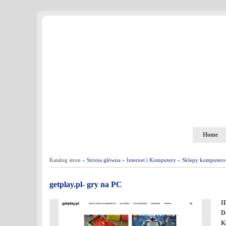
Home
Katalog stron »
Strona główna
»
Internet i Komputery
»
Sklepy komputer
getplay.pl- gry na PC
I
D
K