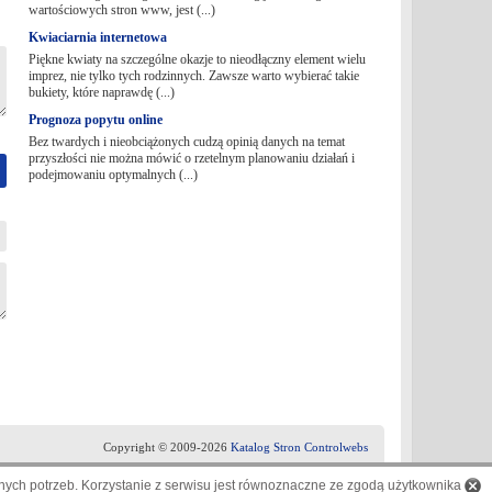
wartościowych stron www, jest (...)
Kwiaciarnia internetowa
Piękne kwiaty na szczególne okazje to nieodłączny element wielu
imprez, nie tylko tych rodzinnych. Zawsze warto wybierać takie
bukiety, które naprawdę (...)
Prognoza popytu online
Bez twardych i nieobciążonych cudzą opinią danych na temat
przyszłości nie można mówić o rzetelnym planowaniu działań i
podejmowaniu optymalnych (...)
Copyright © 2009-2026
Katalog Stron Controlwebs
ych potrzeb. Korzystanie z serwisu jest równoznaczne ze zgodą użytkownika