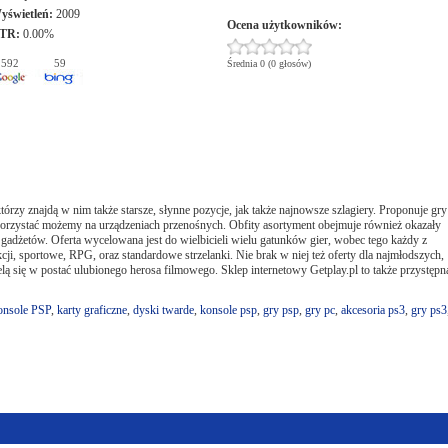
yświetleń:
2009
Ocena użytkowników:
TR:
0.00%
592
59
Średnia 0 (0 głosów)
tórzy znajdą w nim także starsze, słynne pozycje, jak także najnowsze szlagiery. Proponuje gry
h skorzystać możemy na urządzeniach przenośnych. Obfity asortyment obejmuje również okazały
gadżetów. Oferta wycelowana jest do wielbicieli wielu gatunków gier, wobec tego każdy z
kcji, sportowe, RPG, oraz standardowe strzelanki. Nie brak w niej też oferty dla najmłodszych,
lą się w postać ulubionego herosa filmowego. Sklep internetowy Getplay.pl to także przystępn
nsole PSP
,
karty graficzne
,
dyski twarde
,
konsole psp
,
gry psp
,
gry pc
,
akcesoria ps3
,
gry ps3