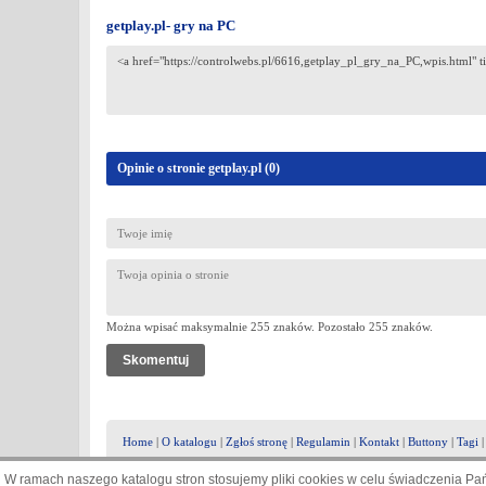
getplay.pl- gry na PC
Opinie o stronie getplay.pl (
0
)
Można wpisać maksymalnie 255 znaków. Pozostało
255
znaków.
Home
|
O katalogu
|
Zgłoś stronę
|
Regulamin
|
Kontakt
|
Buttony
|
Tagi
W ramach naszego katalogu stron stosujemy pliki cookies w celu świadczenia P