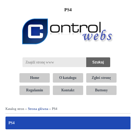
PS4
Home
O katalogu
Zgłoś stronę
Regulamin
Kontakt
Buttony
Katalog stron »
Strona główna
» PS4
PS4