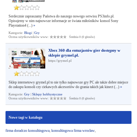
Serdecznie zapraszamy Państwa do naszego nowego serwisu PS3info.pl.
Opisujemy w nim najnowsze informacje ze świata miłośników konsol Sony
Playstation4 (...)
»
Kategorie:
Blogi
|
Gry
Ocena użytkowników www:
Średnia 0 (0 głosów)
Xbox 360 dla entuzjastów gier dostępny w
sklepie grymel.pl.
https://grymel.pl
Sklep internetowy grymel.pl to nie tylko najnowsze gry PC ale także dobre miejsce
do zakupu konsoli czy ciekawych akcesoriów do grania takich jak kinect (...)
»
Kategorie:
Gry
|
Sklepy hobbystyczne
Ocena użytkowników www:
Średnia 0 (0 głosów)
Nowe tagi w katalogu
firma doradczo konsultingowa
,
konsultingowa firma wrocław
,