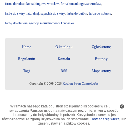
firma doradczo konsultingowa wrocław
,
firma konsultingowa wrocław
,
farba do skóry naturalnej
,
szpachla do skóry
,
farba do butów
,
farba do nubuku
,
farby do obuwia
,
agencja nieruchomości Trzcianka
Home
O katalogu
Zgłoś stronę
Regulamin
Kontakt
Buttony
Tagi
RSS
Mapa strony
Copyright © 2009-2026
Katalog Stron Controlwebs
W ramach naszego katalogu stron stosujemy pliki cookies w celu
świadczenia Państwu usług na najwyższym poziomie, w tym w sposób
dostosowany do indywidualnych potrzeb. Korzystanie z serwisu jest
równoznaczne ze zgodą użytkownika na ich stosowanie.
Dowiedz się więcej
lub
zmień ustawienia plików cookies.