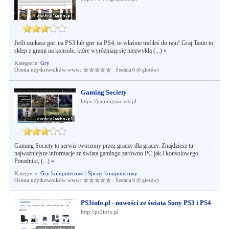
Jeśli szukasz gier na PS3 lub gier na PS4, to właśnie trafiłeś do raju! Graj Tanio to
sklep z grami na konsole, które wyróżniają się niezwykłą (...)
»
Kategorie:
Gry
Ocena użytkowników www:
Średnia 0 (0 głosów)
Gaming Society
https://gamingsociety.pl
Gaming Society to serwis tworzony przez graczy dla graczy. Znajdziesz tu
najważniejsze informacje ze świata gamingu zarówno PC jak i konsolowego.
Poradniki, (...)
»
Kategorie:
Gry komputerowe
|
Sprzęt komputerowy
Ocena użytkowników www:
Średnia 0 (0 głosów)
PS3info.pl - nowości ze świata Sony PS3 i PS4
http://ps3info.pl