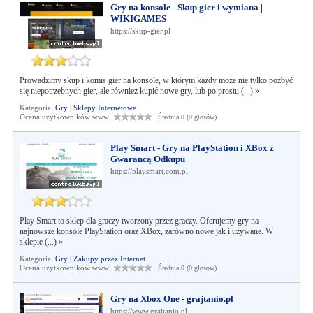
Gry na konsole - Skup gier i wymiana |
WIKIGAMES
https://skup-gier.pl
Prowadzimy skup i komis gier na konsole, w którym każdy może nie tylko pozbyć
się niepotrzebnych gier, ale również kupić nowe gry, lub po prostu (...)
»
Kategorie:
Gry
|
Sklepy Internetowe
Ocena użytkowników www:
Średnia 0 (0 głosów)
Play Smart - Gry na PlayStation i XBox z
Gwarancą Odkupu
https://playsmart.com.pl
Play Smart to sklep dla graczy tworzony przez graczy. Oferujemy gry na
najnowsze konsole PlayStation oraz XBox, zarówno nowe jak i używane. W
sklepie (...)
»
Kategorie:
Gry
|
Zakupy przez Internet
Ocena użytkowników www:
Średnia 0 (0 głosów)
Gry na Xbox One - grajtanio.pl
https://www.grajtanio.pl