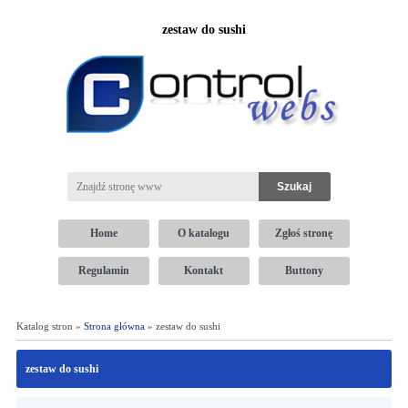
zestaw do sushi
Home
O katalogu
Zgłoś stronę
Regulamin
Kontakt
Buttony
Katalog stron »
Strona główna
» zestaw do sushi
zestaw do sushi