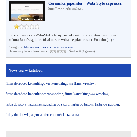
Ceramika japońska – Wabi Style zaprasza.
http://www.wabi-style.pl
Internetowy sklep Wabi-Style oferuje szeroki zakres produktów związanych z
kulturą Japońską, które idealnie sprawdzą się jako prezent. Ponadto (...)
»
Kategorie:
Malarstwo
|
Pracownie artystyczne
Ocena użytkowników www:
Średnia 0 (0 głosów)
Nowe tagi w katalogu
firma doradczo konsultingowa
,
konsultingowa firma wrocław
,
firma doradczo konsultingowa wrocław
,
firma konsultingowa wrocław
,
farba do skóry naturalnej
,
szpachla do skóry
,
farba do butów
,
farba do nubuku
,
farby do obuwia
,
agencja nieruchomości Trzcianka