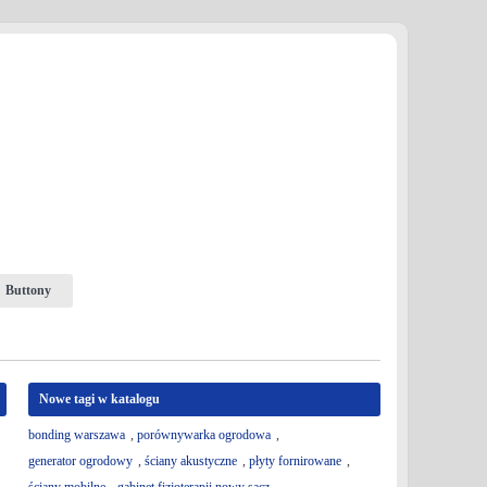
Buttony
Nowe tagi w katalogu
bonding warszawa
,
porównywarka ogrodowa
,
generator ogrodowy
,
ściany akustyczne
,
płyty fornirowane
,