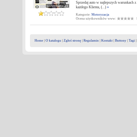
Sprzedaj auto w najlepszych warunkach z 
każdego Klienta, (...)
»
Kategorie:
Motoryzacja
Ocena użytkowników www:
Śr
Home
|
O katalogu
|
Zgłoś stronę
|
Regulamin
|
Kontakt
|
Buttony
|
Tagi