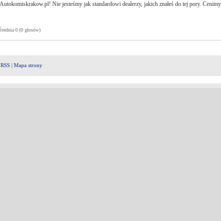
Autokomiskrakow.pl! Nie jesteśmy jak standardowi dealerzy, jakich znałeś do tej pory. Cenimy
ednia 0 (0 głosów)
|
RSS
|
Mapa strony