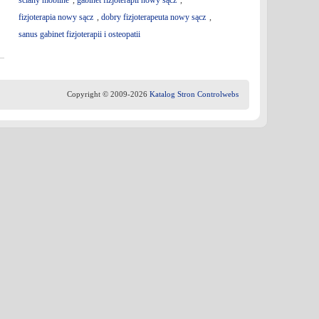
ściany mobilne
,
gabinet fizjoterapii nowy sącz
,
fizjoterapia nowy sącz
,
dobry fizjoterapeuta nowy sącz
,
sanus gabinet fizjoterapii i osteopatii
Copyright © 2009-2026
Katalog Stron Controlwebs