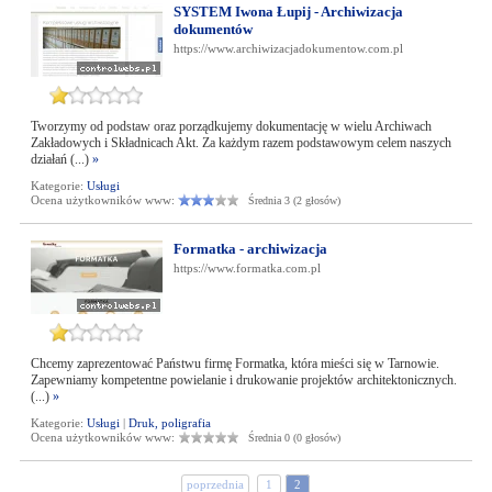
SYSTEM Iwona Łupij - Archiwizacja
dokumentów
https://www.archiwizacjadokumentow.com.pl
Tworzymy od podstaw oraz porządkujemy dokumentację w wielu Archiwach
Zakładowych i Składnicach Akt. Za każdym razem podstawowym celem naszych
działań (...)
»
Kategorie:
Usługi
Ocena użytkowników www:
Średnia 3 (2 głosów)
Formatka - archiwizacja
https://www.formatka.com.pl
Chcemy zaprezentować Państwu firmę Formatka, która mieści się w Tarnowie.
Zapewniamy kompetentne powielanie i drukowanie projektów architektonicznych.
(...)
»
Kategorie:
Usługi
|
Druk, poligrafia
Ocena użytkowników www:
Średnia 0 (0 głosów)
poprzednia
1
2