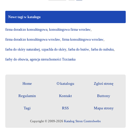
Nowe tagi w katalogu
firma doradczo konsultingowa
,
konsultingowa firma wrocław
,
firma doradczo konsultingowa wrocław
,
firma konsultingowa wrocław
,
farba do skóry naturalnej
,
szpachla do skóry
,
farba do butów
,
farba do nubuku
,
farby do obuwia
,
agencja nieruchomości Trzcianka
Home
O katalogu
Zgłoś stronę
Regulamin
Kontakt
Buttony
Tagi
RSS
Mapa strony
Copyright © 2009-2026
Katalog Stron Controlwebs