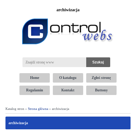
archiwizacja
Home
O katalogu
Zgłoś stronę
Regulamin
Kontakt
Buttony
Katalog stron »
Strona główna
» archiwizacja
archiwizacja