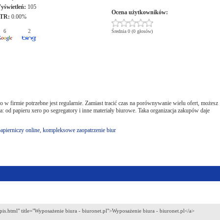
yświetleń:
105
Ocena użytkowników:
TR:
0.00%
6
2
Średnia 0 (0 głosów)
w firmie potrzebne jest regularnie. Zamiast tracić czas na porównywanie wielu ofert, możesz
 od papieru xero po segregatory i inne materiały biurowe. Taka organizacja zakupów daje
papierniczy online
,
kompleksowe zaopatrzenie biur