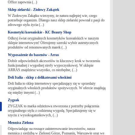
Office zapewnia (...)
Sklep zielarski - Ziołowy Zakątek
W Ziołowym Zakątku wierzymy, że natura najlepiej wie, czego
potrzebuje organizm. Dlatego nasz sklep zielarski powstał z pasji do
zdrowego stylu życia (...)
Kosmetyki koreańskie - KC Beauty Shop
Odkryj świat oryginalnych kosmetyków koreańskich w naszym
sklepie internetowym! Oferujemy szeroki wybór autentycznych
produktów od renomowanych marek (...)
Wyposażenie do basenów - Arras
Dobór odpowiednich akcesoriów to kluczowy krok w tworzeniu
funkcjonalnej i wygodnej strefy wypoczynkowej. W sklepie
ARRAS znajdziesz wszystko, co niezbędne, (...)
Deli Italia - sklep z delikatesami włoskimi
Deli Italia to sklep internetowy specjalizujący się w sprzedaży
oryginalnych włoskich produktów spożywczych. W ofercie znajdują
się między innymi (...)
Zygzak
ZYGZAK to marka odzieżowa stworzona z potrzeby połączenia
oryginalnego stylu z codzienną wygodą. Specjalizujemy się w
szyciu z wysokogatunkowych, (...)
Mennica Zielona
Odpowiadając na rosnące zainteresowanie inwestorów, nasza
mennica z siedzibą w Zielonej Górze, Poznaniu, Warszawie oraz we