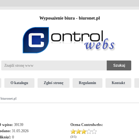
Wyposażenie biura - biuronet.pl
O katalogu
Zgłoś stronę
Regulamin
Kontakt
biuronet.pl
D wpisu:
39139
Ocena
Controlwebs
:
odano:
31.05.2026
liknięć:
0
(
3
/
5
)