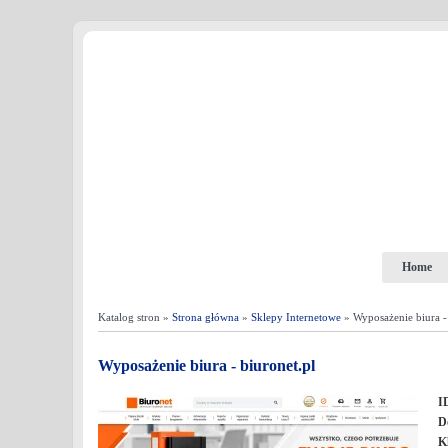
Home
Katalog stron »
Strona główna
»
Sklepy Internetowe
» Wyposażenie biura - 
Wyposażenie biura - biuronet.pl
I
D
K