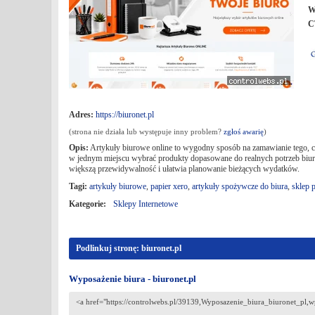
W
C
Adres:
https://biuronet.pl
(strona nie działa lub występuje inny problem?
zgłoś awarię
)
Opis:
Artykuły biurowe online to wygodny sposób na zamawianie tego, co 
w jednym miejscu wybrać produkty dopasowane do realnych potrzeb biura:
większą przewidywalność i ułatwia planowanie bieżących wydatków.
Tagi:
artykuły biurowe
,
papier xero
,
artykuły spożywcze do biura
,
sklep 
Kategorie:
Sklepy Internetowe
Podlinkuj stronę: biuronet.pl
Wyposażenie biura - biuronet.pl